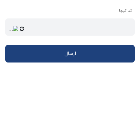
کد کپچا
ارسال