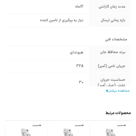
مدت زمان گارانتی
12ماه
بازه زمانی ارسال
نیاز به پیگیری از تامین کننده
مشخصات فنی
برند محافظ جان
هیوندای
جریان نامی (آمپر)
32A
حساسیت جریان
30
نشتی (میلی آمپر)
تعداد پل
دو پل (فاز+نول)
قابلیت حفاظت در
محصولات مرتبط
برابر اضافه جریان و
ندارد (RCCB)
اتصال کوتاه