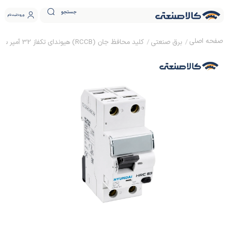
جستجو
ورود
ثبت نام
برق صنعتی
کلید محافظ جان (RCCB) هیوندای تکفاز 32 آمپر سری HRC 63