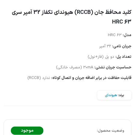
کلید محافظ جان (RCCB) هیوندای تکفاز 32 آمپر سری
HRC 63
مدل:
HRC 63
جریان نامی:
32 آمپر
تعداد پل:
دو پل (فاز+نول)
حساسیت جریان نشتی:
30mA (مصرف خانگی)
قابلیت حفاظت در برابر اضافه جریان و اتصال کوتاه:
ندارد (RCCB)
برند:
هیوندای
موجود