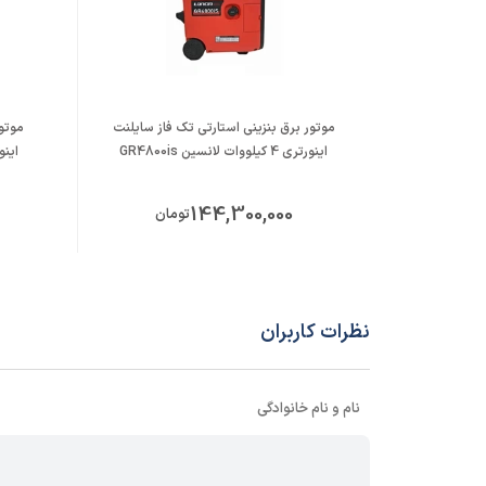
موتور برق بنزینی استارتی تک فاز سایلنت
موتور
اینورتری 4 کیلووات لانسین GR4800is
اینورتری 7.5 ک
144,300,000
تومان
نظرات کاربران
نام و نام خانوادگی