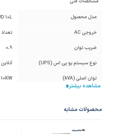
مشخصات فنی
مدل محصول
D 10L
خروجی AC
تعداد 
ضریب توان
0.9
نوع سیستم یو پی اس (UPS)
آنلاین
توان اصلی (kVA)
- 10KW
دمای عملکرد
0~40 °C
رطوبت کاری
0-95%
محصولات مشابه
نوع خروجی
تکفاز
,
س