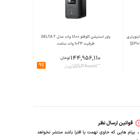
اینورتری
پاور استیشن اکوفلو 1800 وات مدل DELTA 2
ظرفیت 1024 وات ساعت
ظرفیت 2
,600
144,956,110
تومان
9%
000
159,380,000
تومان
قوانین ارسال نظر
پیام هایی که حاوی تهمت یا افترا باشد منتشر نخواهد