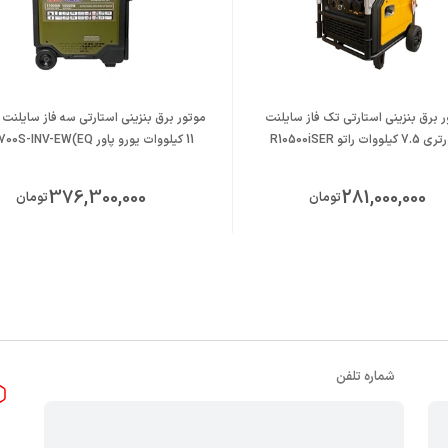
 برق بنزینی استارتی تک فاز سایلنت
موتور برق بنزینی استارتی سه فاز سایلنت 
یلووات راتو R10500iSER
11 کیلووات یورو پاور EP10700S-INV-EW(EQ)
376,300,000
281,000,000
تومان
تومان
شماره تلفن