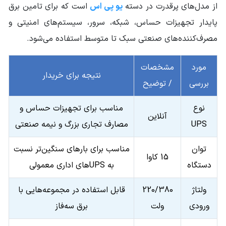
کی استار KSTAR
ژنراتور
از مدل‌های پرقدرت در دسته
یو پی اس
است که برای تامین برق
پایدار تجهیزات حساس، شبکه، سرور، سیستم‌های امنیتی و
وزن محموله (گرم)
35000
مصرف‌کننده‌های صنعتی سبک تا متوسط استفاده می‌شود.
ابعاد mm (طول-
250*590*576
عرض-ارتفاع)
مورد
مشخصات
نتیجه برای خریدار
بررسی
سایر مشخصات
/ توضیح
توان شارژ: 12A
ولتاژ شارژ: ±120V / 240V
زمان سوییچ: برق شهر به باتری 0 ثانیه
نوع
مناسب برای تجهیزات حساس و
جریان ورودی: 25
آنلاین
جریان خروجی: 65
UPS
مصارف تجاری بزرگ و نیمه صنعتی
سطح نویز (Noise): کمتر از 60 dB
ارتفاع از سطح دریا: کمتر از 1000m
پورت‌های ارتباطی: RS232 / USB
توان
مناسب برای بارهای سنگین‌تر نسبت
THD کمتر از 5%
15 کاوا
دستگاه
به UPSهای اداری معمولی
ولتاژ
220/380
قابل استفاده در مجموعه‌هایی با
ورودی
ولت
برق سه‌فاز