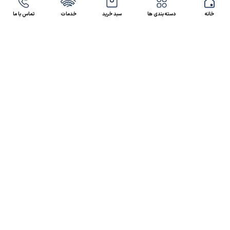
خانه
دسته بندی ها
سبد خرید
خدمات
تماس با ما
47 46 021-9100
4300 30 021-91
رسالت کالاصنعتی
کالاصنعتی یکی از شرکت‌های تامین کننده انواع کالای
صنعتی در ایران بوده که توانسته در طول سال‌های فعالیت
ارسال سریع پیشنهاد مالی و فنی،
خود، خدماتی نظیر،
مشاوره و خدمات پس از فروش
پیگیرانه را ارائه داده و
نمایندگی بسیاری از برندهای شاخص داخلی و خارجی