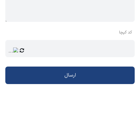
کد کپچا
ارسال