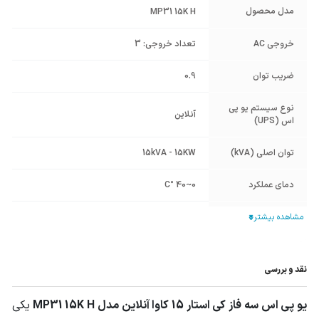
مدل محصول
MP31 15K H
خروجی AC
تعداد خروجی: 3
ضریب توان
0.9
نوع سیستم یو پی
آنلاین
اس (UPS)
توان اصلی (kVA)
15kVA - 15KW
دمای عملکرد
0~40 °C
رطوبت کاری
0-95%
نوع خروجی
تکفاز
,
سه فاز
نقد و بررسی
فرکانس (HZ)
50
یو پی اس سه فاز کی استار 15 کاوا آنلاین مدل MP31 15K H
یکی
برند موتور برق و