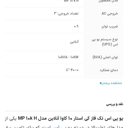
مدل محصول
MP 10 k H
خروجی AC
تعداد خروجی: 3
ضریب توان
0.9
نوع سیستم یو پی
آنلاین
اس (UPS)
توان اصلی (kVA)
10kVA - 10KW
دمای عملکرد
0~40 °C
رطوبت کاری
0-95%
نوع خروجی
تکفاز
نقد و بررسی
فرکانس (HZ)
50
یو پی اس تک فاز کی استار 10 کاوا آنلاین مدل MP 10k H
یکی از
برند موتور برق و
کی استار KSTAR
ژنراتور
مدل‌های توان‌بالا در دسته
یو پی اس
است که برای تامین برق