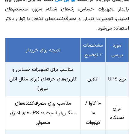
پایدار تجهیزات حساس، رک‌های شبکه، سرور، سیستم‌های
وزن محموله (گرم)
13500
امنیتی، تجهیزات کنترلی و مصرف‌کننده‌های تک‌فاز با توان بالاتر
ابعاد mm (طول-
استفاده می‌شود.
191*460*337
عرض-ارتفاع)
مورد
سایر مشخصات
مشخصات
توان شارژ: 8A/12A
نتیجه برای خریدار
ولتاژ شارژ: 192/216/240V
بررسی
/ توضیح
زمان سوییچ: برق شهر به باتری 0 ثانیه
جریان ورودی: 50
جریان خروجی: 43.5
مناسب برای تجهیزات حساس و
سطح نویز (Noise): کمتر از 58 dB
ارتفاع از سطح دریا: کمتر از 1000m
نوع UPS
آنلاین
کاربری‌های حرفه‌ای (برای مثال اتاق
پورت‌های ارتباطی: RS232 / USB
THD کمتر از 5%
سرور)
10 کاوا /
مناسب برای مصرف‌کننده‌های
توان
10
سنگین‌تر نسبت به UPSهای اداری
دستگاه
کیلووات
معمولی