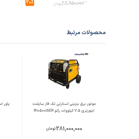
گارانتی
24 ماه
20%
28,950,000
تومان
در مجموع،
MP 6k H
از خرید، بهتر است توان مصرفی تجهیزات، جریان خروج
محصولات مرتبط
موتور برق بنزینی استارتی تک فاز سایلنت
اینورتری 7.5 کیلووات راتو R10500iSER
281,000,000
تومان