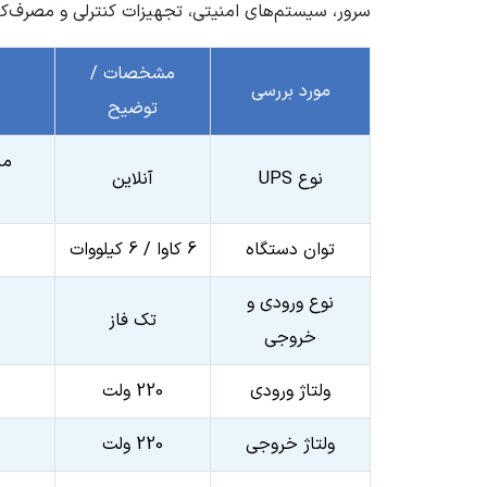
سرور، سیستم‌های امنیتی، تجهیزات کنترلی و مصرف‌کنند
فرکانس (HZ)
50
مشخصات /
برند موتور برق و ژنراتور
کی استار R
مورد بررسی
توضیح
وزن محموله (گرم)
12000
من
نوع UPS
آنلاین
ابعاد mm (طول-عرض-ارتفاع)
191*460*337
سایر مشخصات
توان شارژ:
توان دستگاه
6 کاوا / 6 کیلووات
ولتاژ شارژ: 0V
زمان سوی
نوع ورودی و
جریان و
تک فاز
خروجی
جریان خ
سطح نویز (Noise):
ولتاژ ورودی
220 ولت
ارتفاع ا
پورت‌های ا
ولتاژ خروجی
220 ولت
THD کمتر از 5%