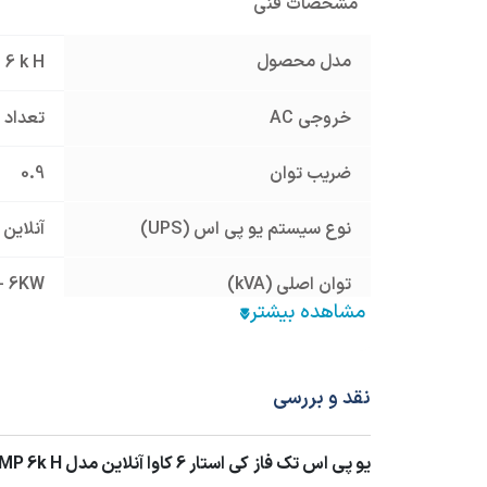
مشخصات فنی
مدل محصول
 6 k H
خروجی AC
تعداد 
ضریب توان
0.9
نوع سیستم یو پی اس (UPS)
آنلاین
توان اصلی (kVA)
- 6KW
دمای عملکرد
0~40 °C
رطوبت کاری
0-95%
نقد و بررسی
نوع خروجی
تکفاز
یو پی اس تک فاز کی استار 6 کاوا آنلاین مدل MP 6k H