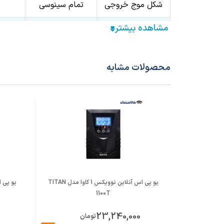
شکل موج خروجی
تمام سینوسی
ضریب توان
0.9
زمان سوییچ
صفر ثانیه
محصولات مشابه
توان شارژ
8A / 12A
ولتاژ شارژ
192 / 216 / 240V
تعداد خروجی AC
3 خروجی
جریان خروجی
26 آمپر
پورت ارتباطی
RS232 / USB
یو پی اس آنلاین نوویکس 1 کاوا مدل TITAN
1100T
سطح نویز
کمتر از 55 دسی‌بل
23,240,000
تومان