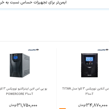
ایمن‌تر برای تجهیزات حساس نسبت به خر
استفاده بهتر از ظرفیت واقعی دستگاه د
جلوگیری از خاموشی یا ریست شدن تجهیزا
مناسب برای شارژ باتری با ظرفیت متناس
انتخاب باتری باید مطابق ولتاژ شارژ دس
امکان اتصال چند مصرف‌کننده، با رعایت ت
مناسب برای بارهای تک‌فاز با جریان متو
مناسب برای مانیتورینگ و مدیریت وضع
یو پی اس آنلاین نوویکس 3 کاوا مدل TITAN
یو پی اس لاین 
POWERCORE 3100T
3100T
مناسب برای اتاق تجهیزات با تهو
31,750,000
34,870,000
تومان
تومان