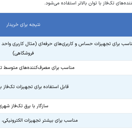
ه‌های تک‌فاز با توان بالاتر استفاده می‌شود.
KSTA
نتیجه برای خریدار
اسب برای تجهیزات حساس و کاربری‌های حرفه‌ای (مثال کاربری واحد اد
فروشگاهی)
 8A/12A
مناسب برای مصرف‌کننده‌های متوسط تا 
192/216/24
یچ: برق شهر به باتری 0 ثانیه
رودی: 30
قابل استفاده برای تجهیزات تک‌فاز با 
روجی: 26
 کمتر از 55 dB
سازگار با برق تک‌فاز شهری
ز سطح دریا: کمتر از 1000m
رتباطی: RS232 / USB
مناسب برای بیشتر تجهیزات الکترونیکی،