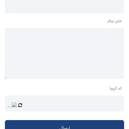
متن پیام
کد کپچا
ارسال