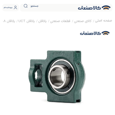
جستجو
ورود
ثبت نام
کالای صنعتی
قطعات صنعتی
یاتاقان
یاتاقان UCT
یاتاقان UCT 208 چینی