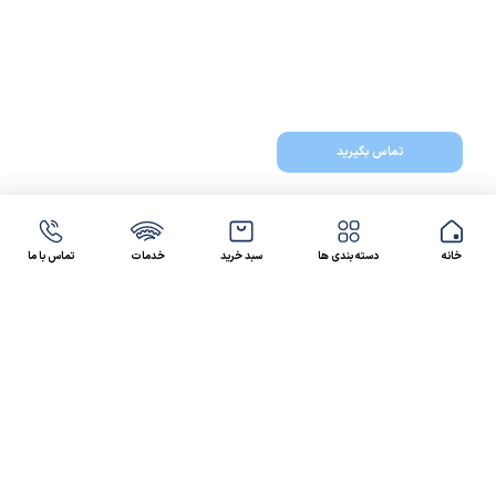
تماس بگیرید
خانه
دسته بندی ها
سبد خرید
خدمات
تماس با ما
47 46 021-9100
4300 30 021-91