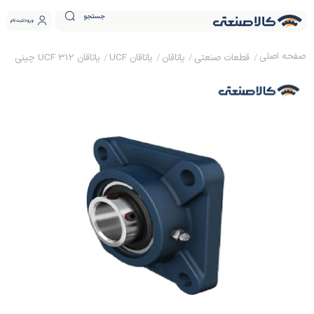
جستجو
ورود
ثبت نام
قطعات صنعتی
یاتاقان
یاتاقان UCF
یاتاقان UCF 312 چینی