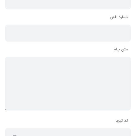
شماره تلفن
متن پیام
کد کپچا