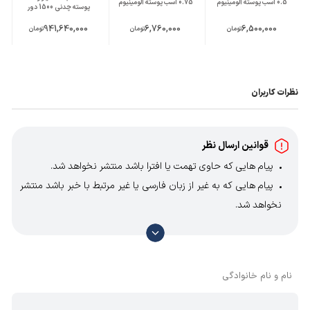
0.5 اسب پوسته آلومینیوم
0.75 اسب پوسته آلومینیوم
پوسته چدنی 1500 دور
941,640,000
6,760,000
6,500,000
تومان
تومان
تومان
نظرات کاربران
قوانین ارسال نظر
پیام هایی که حاوی تهمت یا افترا باشد منتشر نخواهد شد.
پیام هایی که به غیر از زبان فارسی یا غیر مرتبط با خبر باشد منتشر
نخواهد شد.
با توجه به آن که امکان موافقت یا مخالفت با محتوای نظرات
وجود دارد، معمولا نظراتی که محتوای مشابه دارند، انتشار نمی‌یابند
بنابراین توصیه می‌شود از مثبت و منفی استفاده کنید.
نام و نام خانوادگی