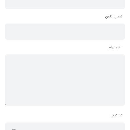
شماره تلفن
متن پیام
کد کپچا