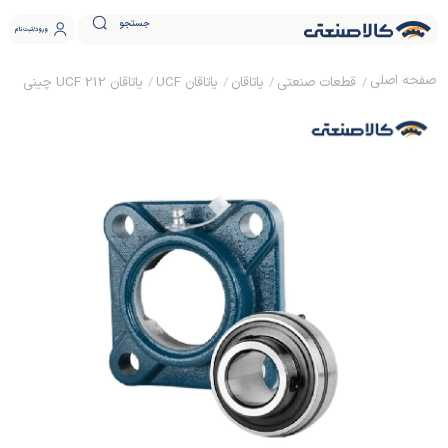
جستجو
ورود
ثبت نام
قطعات صنعتی
یاتاقان
یاتاقان UCF
یاتاقان UCF 212 چینی