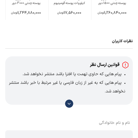
پوسته چدنی 1500 دور
کیلووات پوسته آلومینیوم
پوسته چدنی 3000 دور
1000 دور
1,244,880,000
17,560,000
1,260,840,000
تومان
تومان
تومان
نظرات کاربران
قوانین ارسال نظر
پیام هایی که حاوی تهمت یا افترا باشد منتشر نخواهد شد.
پیام هایی که به غیر از زبان فارسی یا غیر مرتبط با خبر باشد منتشر
نخواهد شد.
با توجه به آن که امکان موافقت یا مخالفت با محتوای نظرات
وجود دارد، معمولا نظراتی که محتوای مشابه دارند، انتشار نمی‌یابند
بنابراین توصیه می‌شود از مثبت و منفی استفاده کنید.
نام و نام خانوادگی