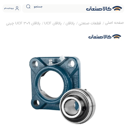
جستجو
ورود
ثبت نام
قطعات صنعتی
یاتاقان
یاتاقان UCF
یاتاقان UCF 309 چینی