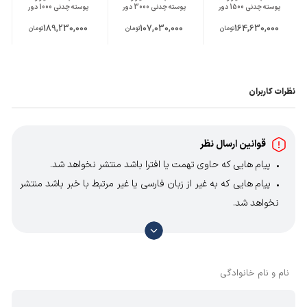
پوسته چدنی 1500 دور
پوسته چدنی 3000 دور
پوسته چدنی 1000 دور
189,230,000
107,030,000
164,630,000
تومان
تومان
تومان
نظرات کاربران
قوانین ارسال نظر
پیام هایی که حاوی تهمت یا افترا باشد منتشر نخواهد شد.
پیام هایی که به غیر از زبان فارسی یا غیر مرتبط با خبر باشد منتشر
نخواهد شد.
با توجه به آن که امکان موافقت یا مخالفت با محتوای نظرات
وجود دارد، معمولا نظراتی که محتوای مشابه دارند، انتشار نمی‌یابند
بنابراین توصیه می‌شود از مثبت و منفی استفاده کنید.
نام و نام خانوادگی