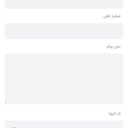
شماره تلفن
متن پیام
کد کپچا