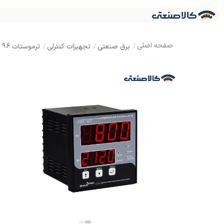
برق صنعتی
تجهیزات کنترلی
ترموستات 96 شیوا امواج