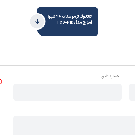
کاتالوگ ترموستات 96 شیوا
امواج مدل TCD-PID
شماره تلفن
,
دیواری
,
ریلی
ی 20- تا 65+ درجه سانتیگراد
در رطوبت تا 70 درصد
درجه IP30