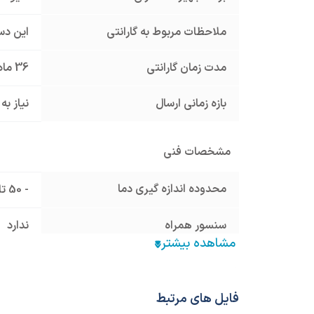
ملاحظات مربوط به گارانتی
این دس
مدت زمان گارانتی
36 ماه
بازه زمانی ارسال
نیاز به
مشخصات فنی
محدوده اندازه گیری دما
- 50 تا + 1350 درجه سانتیگراد
سنسور همراه
ندارد
نوع سنسور
ترموکوپ
ولتاژ تغذیه
180 تا 250 VAC
فایل های مرتبط