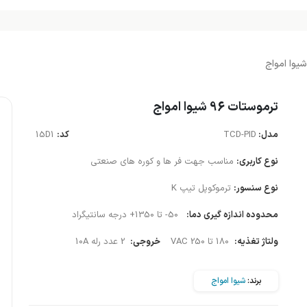
ترموستات 96 شیوا امواج
مدل:
TCD-PID
کد:
15D1
نوع کاربری:
مناسب جهت فر ها و کوره های صنعتی
نوع سنسور:
ترموکوپل تیپ K
محدوده اندازه گیری دما:
50- تا 1350+ درجه سانتیگراد
ولتاژ تغذیه:
180 تا 250 VAC
خروجی:
2 عدد رله 10A
برند:
شیوا امواج