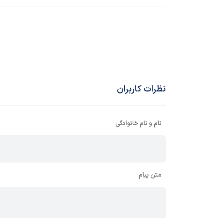
تعداد و نوع خروجی
2 عدد رله 10A
تاخیر در زمان وصل رله ها
1 تا 60 ثانیه
تاخیر در زمان قطع رله ها
1 تا 60 ثانیه
وزن
350 گرم
نظرات کاربران
ابعاد mm (طول-عرض-ارتفاع)
115*96*96
نام و نام خانوادگی
نحوه نصب
تابلویی
سایر مشخصات
✔ کارایی در دما
✔ کارایی 
متن پیام
✔ دارای 