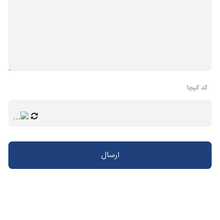
کد کپچا
ارسال