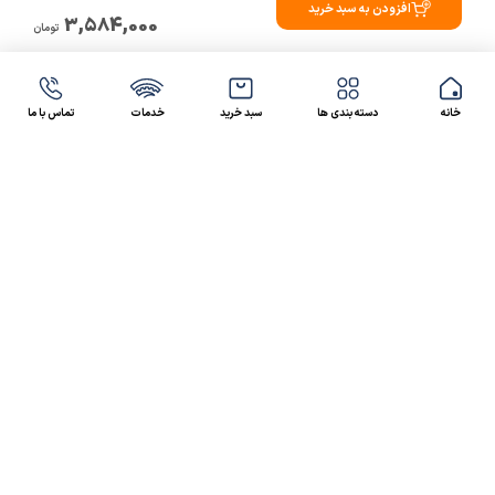
افزودن به سبد خرید
3,584,000
تومان
خانه
دسته بندی ها
سبد خرید
خدمات
تماس با ما
47 46 021-9100
4300 30 021-91
رسالت کالاصنعتی
کالاصنعتی یکی از شرکت‌های تامین کننده انواع کالای
صنعتی در ایران بوده که توانسته در طول سال‌های فعالیت
ارسال سریع پیشنهاد مالی و فنی،
خود، خدماتی نظیر،