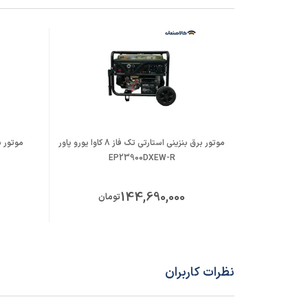
حجم مخزن روغن
1.1 لیتر
حجم سیلندر
460 سی‌سی
تثبیت کننده ولتاژ (AVR)
دارد
چرخ و دسته
دارد
موتور برق بنزینی استارتی تک فاز 8 کاوا یورو پاور
سیستم خنک کننده
هوا خ
EP23900DXEW-R
جنس سیم پیچ
مس 100%
144,690,000
تومان
کشور سازنده محصول
چین
مدل ژنراتور
500E2
نظرات کاربران
مدل موتور