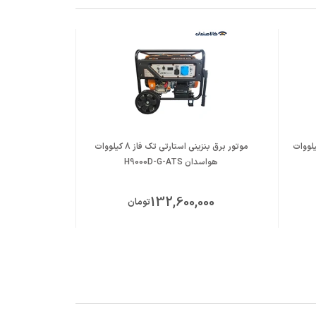
بنزینی استارتی تک فاز 8.5 کیلووات
موتور برق بنزینی استارتی تک فاز 8 کیلووات
هواسدان H9000D-G-ATS
لانس
000
132,600,000
تومان