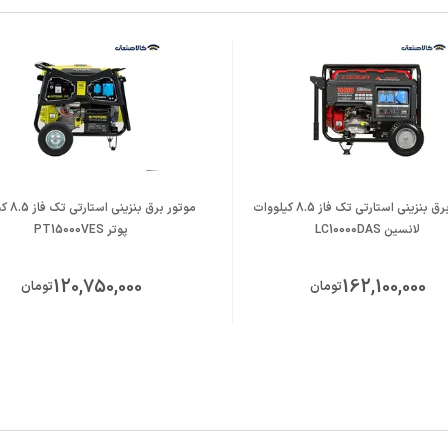
موتور برق بنزینی استارتی تک فاز 8.5 کیلووات
موتور برق 
نک
لانسین LC10000DAS
پوتر PT15000VES
120,750,000
162,100,000
تومان
تومان
KM19
: KM460