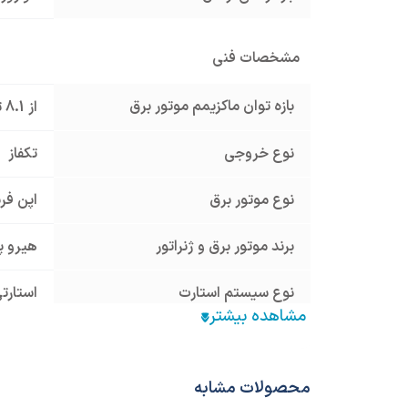
مشخصات فنی
بازه توان ماکزیمم موتور برق
از 8.1 تا 10 کیلووات
نوع خروجی
تکفاز
نوع موتور برق
اپن فر
برند موتور برق و ژنراتور
هیرو پاور WER
نوع سیستم استارت
استارت
آمپر خروجی
36.4 آمپر
حجم باک سوخت
25 لیتر
محصولات مشابه