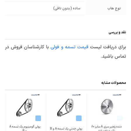
نوع هاب
ساده (بدون نافی)
نقد و بررسی
برای دریافت لیست
قیمت تسمه و فولی
با کارشناسان فروش در
تماس باشید.
محصولات مشابه
دنده زنجیر سری A سایز 80
پولی آلومینیوم یک تسمه A
پولی چدنی یک تسمه A و B
تک ردیفه ساده
و B