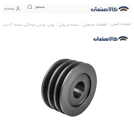
جستجو
ورود
ثبت نام
قطعات صنعتی
تسمه و پولی
پولی چدنی توخالی تسمه C سایز 60 ساده (بدون نافی)