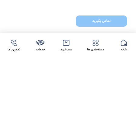
تماس بگیرید
خانه
دسته بندی ها
سبد خرید
خدمات
تماس با ما
47 46 021-9100
4300 30 021-91
رسالت کالاصنعتی
کالاصنعتی یکی از شرکت‌های تامین کننده انواع کالای