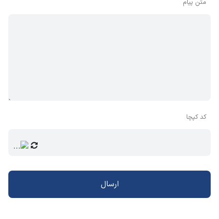
متن پیام
کد کپچا
ارسال