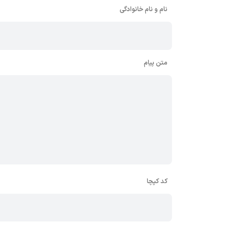
نام و نام خانوادگی
متن پیام
کد کپچا