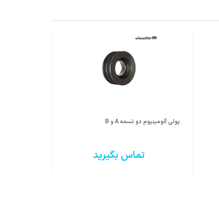
پولی آلومینیوم دو تسمه A و B
پولی چدن دو تسمه B 
تماس بگیرید
ت