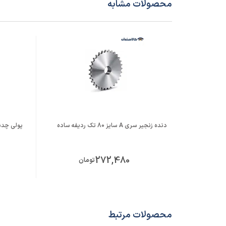
محصولات مشابه
دنده زنجیر سری A سایز 80 تک ردیفه ساده
پولی چدنی 
272,480
تومان
محصولات مرتبط