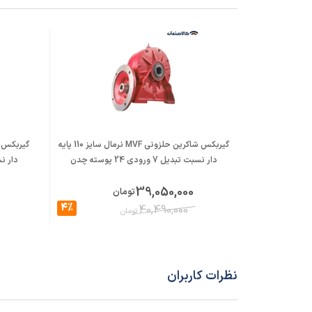
گیربکس شاکرین حلزونی MVF نرمال سایز 110 پایه
دار نسبت تبدیل 7 ورودی 24 پوسته چدن
دار نسبت تبد
39,050,000
تومان
4%
40,490,000
تومان
نظرات کاربران