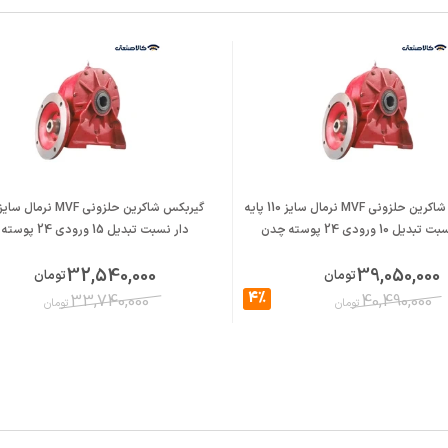
گیربکس شاکرین حلزونی MVF نرمال سایز 110 پایه
یل 10 ورودی 24 پوسته چدن
دار نسبت تبدیل 15 ورودی 24 پوسته چدن
32,540,000
39,050,000
تومان
تومان
4%
33,740,000
40,490,000
تومان
تومان