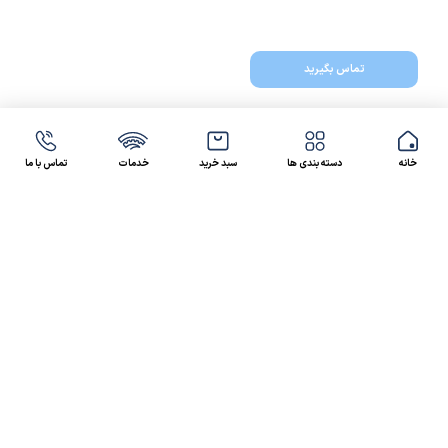
تماس بگیرید
خانه
دسته بندی ها
سبد خرید
خدمات
تماس با ما
47 46 021-9100
4300 30 021-91
رسالت کالاصنعتی
کالاصنعتی یکی از شرکت‌های تامین کننده انواع کالای