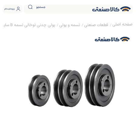
جستجو
ورود
ثبت نام
قطعات صنعتی
تسمه و پولی
پولی چدنی توخالی تسمه B سایز 60 نافی دار