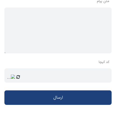
متن پیام
کد کپچا
ارسال