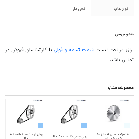
نوع هاب
نافی دار
نقد و بررسی
برای دریافت لیست
قیمت تسمه و فولی
با کارشناسان فروش در
تماس باشید.
محصولات مشابه
دنده زنجیر سری A سایز 80
پولی آلومینیوم یک تسمه A
پولی چدنی یک تسمه A و B
تک ردیفه ساده
و B