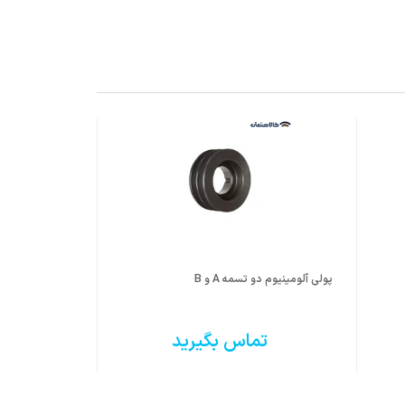
پولی آلومینیوم دو تسمه A و B
پولی چدن دو تسمه B 
تماس بگیرید
ت