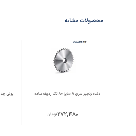
محصولات مشابه
دنده زنجیر سری A سایز 80 تک ردیفه ساده
پولی چدنی 
272,480
تومان