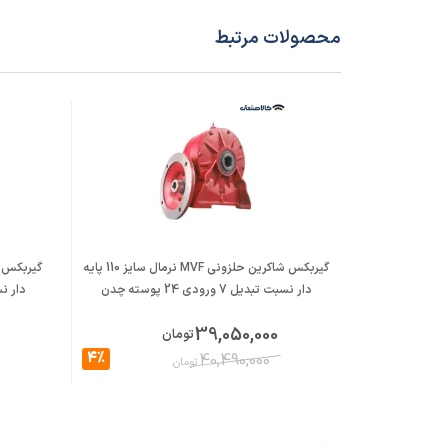
محصولات مرتبط
گیربکس شاکرین حلزونی MVF نرمال سایز 110 پایه
دار نسبت تبدیل 7 ورودی 24 پوسته چدن
دار نسبت تبد
39,050,000
تومان
4%
40,490,000
تومان