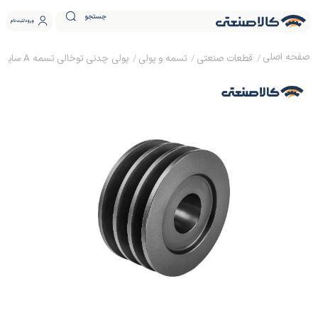
جستجو
ورود
ثبت نام
قطعات صنعتی
تسمه و پولی
پولی چدنی توخالی تسمه A سایز 16 ساده (بدون نافی)