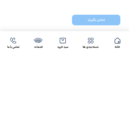
تماس بگیرید
خانه
دسته بندی ها
سبد خرید
خدمات
تماس با ما
47 46 021-9100
4300 30 021-91
رسالت کالاصنعتی
کالاصنعتی یکی از شرکت‌های تامین کننده انواع کالای