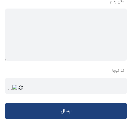
متن پیام
کد کپچا
ارسال