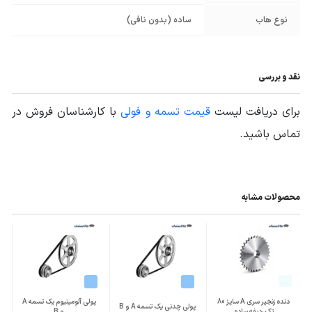
نوع هاب
ساده (بدون نافی)
نقد و بررسی
برای دریافت لیست
قیمت تسمه و فولی
با کارشناسان فروش در
تماس باشید.
محصولات مشابه
دنده زنجیر سری A سایز 80
پولی آلومینیوم یک تسمه A
پولی چدنی یک تسمه A و B
تک ردیفه ساده
و B