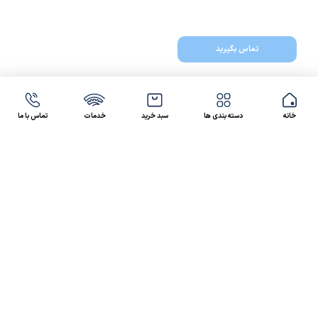
تماس بگیرید
خانه
دسته بندی ها
سبد خرید
خدمات
تماس با ما
47 46 021-9100
4300 30 021-91
رسالت کالاصنعتی
کالاصنعتی یکی از شرکت‌های تامین کننده انواع کالای