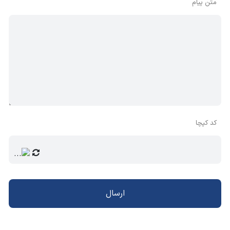
متن پیام
کد کپچا
ارسال