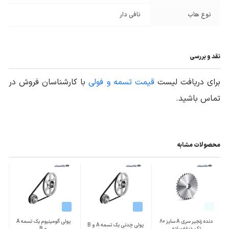
نوع هاب
نافی دار
نقد و بررسی
برای دریافت لیست
قیمت تسمه و فولی
با کارشناسان فروش در
تماس باشید.
محصولات مشابه
دنده زنجیر سری A سایز 80
پولی آلومینیوم یک تسمه A
پولی چدنی یک تسمه A و B
تک ردیفه ساده
و B