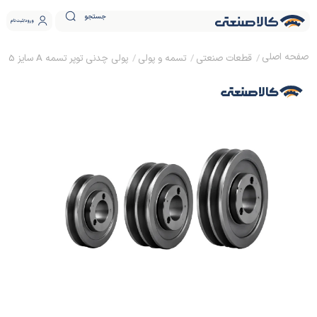
جستجو
ورود
ثبت نام
قطعات صنعتی
تسمه و پولی
پولی چدنی توپر تسمه A سایز 45 نافی دار