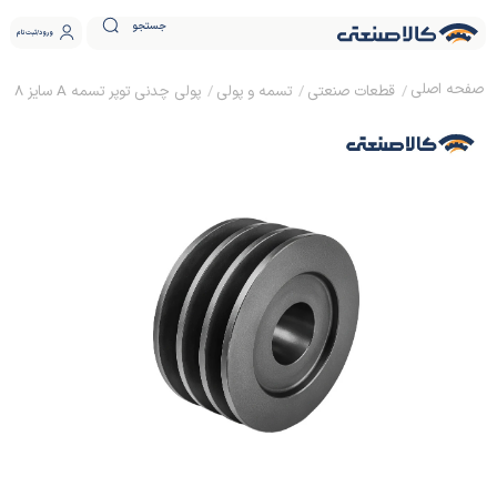
جستجو
ورود
ثبت نام
قطعات صنعتی
تسمه و پولی
پولی چدنی توپر تسمه A سایز 28 ساده (بدون نافی)