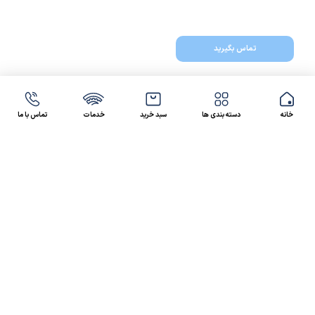
تماس بگیرید
خانه
دسته بندی ها
سبد خرید
خدمات
تماس با ما
47 46 021-9100
4300 30 021-91
رسالت کالاصنعتی
کالاصنعتی یکی از شرکت‌های تامین کننده انواع کالای