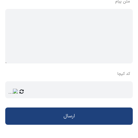
متن پیام
کد کپچا
ارسال