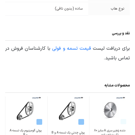
نوع هاب
ساده (بدون نافی)
نقد و بررسی
برای دریافت لیست
قیمت تسمه و فولی
با کارشناسان فروش در
تماس باشید.
محصولات مشابه
دنده زنجیر سری A سایز 80
پولی آلومینیوم یک تسمه A
پولی چدنی یک تسمه A و B
تک ردیفه ساده
و B