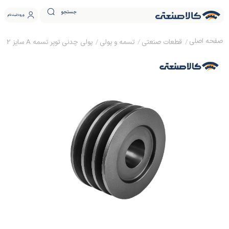
جستجو
ورود
ثبت نام
قطعات صنعتی
تسمه و پولی
پولی چدنی توپر تسمه A سایز 22 ساده (بدون نافی)