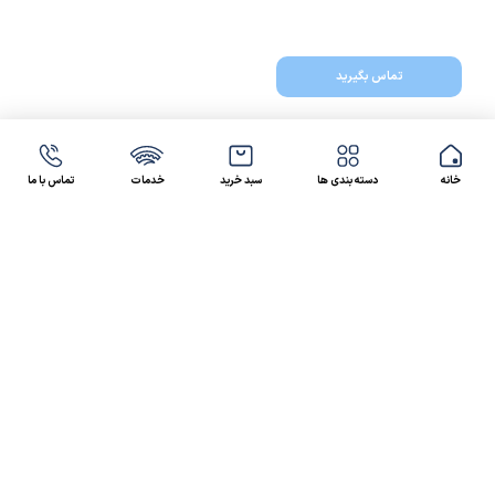
تماس بگیرید
خانه
دسته بندی ها
سبد خرید
خدمات
تماس با ما
47 46 021-9100
4300 30 021-91
رسالت کالاصنعتی
کالاصنعتی یکی از شرکت‌های تامین کننده انواع کالای