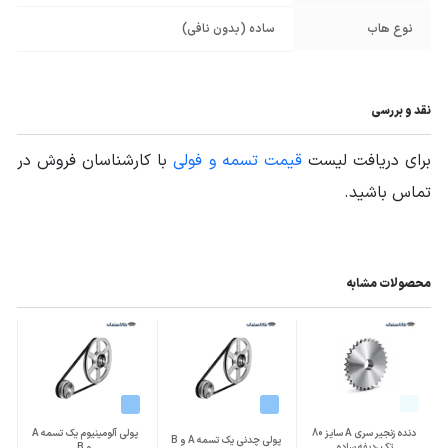
نوع هاب
ساده (بدون نافی)
نقد و بررسی
برای دریافت لیست
قیمت تسمه و فولی
با کارشناسان فروش در
تماس باشید.
محصولات مشابه
دنده زنجیر سری A سایز 80
پولی آلومینیوم یک تسمه A
پولی چدنی یک تسمه A و B
تک ردیفه ساده
و B