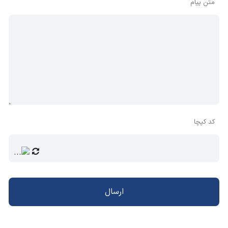
متن پیام
کد کپچا
ارسال