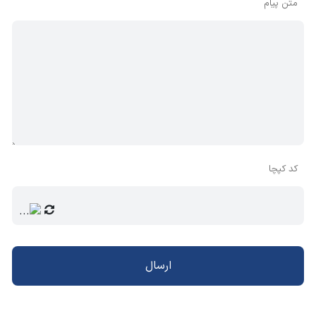
متن پیام
کد کپچا
ارسال