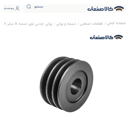
جستجو
ورود
ثبت نام
قطعات صنعتی
تسمه و پولی
پولی چدنی توپر تسمه A سایز 18 ساده (بدون نافی)