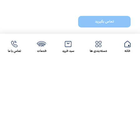
تماس بگیرید
خانه
دسته بندی ها
سبد خرید
خدمات
تماس با ما
47 46 021-9100
4300 30 021-91
رسالت کالاصنعتی
کالاصنعتی یکی از شرکت‌های تامین کننده انواع کالای