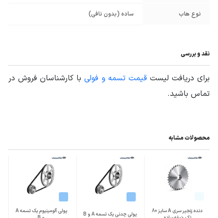
نوع هاب
ساده (بدون نافی)
نقد و بررسی
برای دریافت لیست
قیمت تسمه و فولی
با کارشناسان فروش در
تماس باشید.
محصولات مشابه
دنده زنجیر سری A سایز 80
پولی آلومینیوم یک تسمه A
پولی چدنی یک تسمه A و B
تک ردیفه ساده
و B