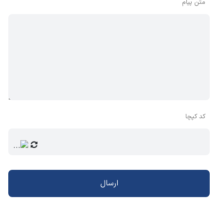
متن پیام
کد کپچا
ارسال