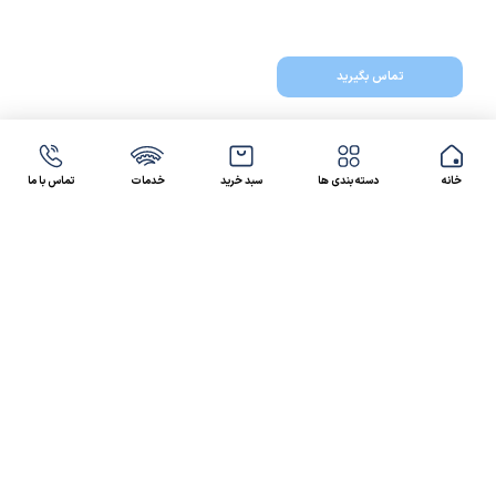
تماس بگیرید
خانه
دسته بندی ها
سبد خرید
خدمات
تماس با ما
47 46 021-9100
4300 30 021-91
رسالت کالاصنعتی
کالاصنعتی یکی از شرکت‌های تامین کننده انواع کالای