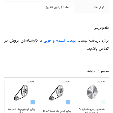
نوع هاب
ساده (بدون نافی)
نقد و بررسی
برای دریافت لیست
قیمت تسمه و فولی
با کارشناسان فروش در
تماس باشید.
محصولات مشابه
دنده زنجیر سری A سایز 80
پولی آلومینیوم یک تسمه A
پولی چدنی یک تسمه A و B
تک ردیفه ساده
و B