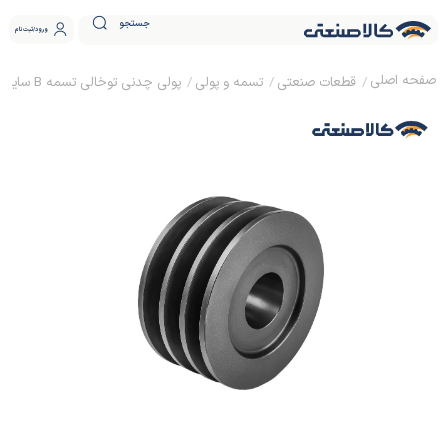
جستجو
ورود
ثبت نام
قطعات صنعتی
تسمه و پولی
پولی چدنی توخالی تسمه B سایز 35 ساده (بدون نافی)