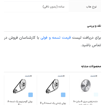
نوع هاب
ساده (بدون نافی)
نقد و بررسی
برای دریافت لیست
قیمت تسمه و فولی
با کارشناسان فروش در
تماس باشید.
محصولات مشابه
دنده زنجیر سری A سایز 80
پولی آلومینیوم یک تسمه A
پولی چدنی یک تسمه A و B
تک ردیفه ساده
و B