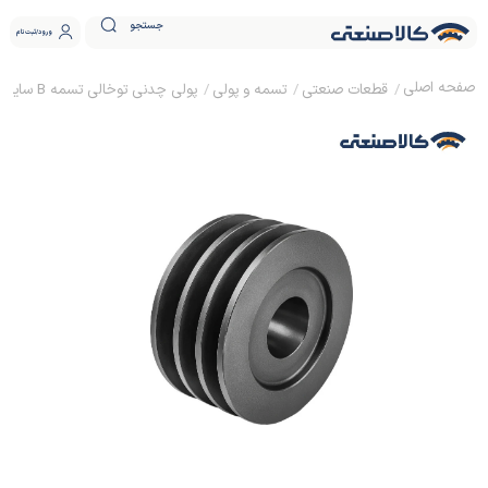
جستجو
ورود
ثبت نام
قطعات صنعتی
تسمه و پولی
پولی چدنی توخالی تسمه B سایز 30 ساده (بدون نافی)