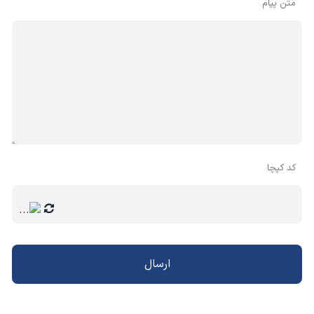
متن پیام
کد کپچا
ارسال