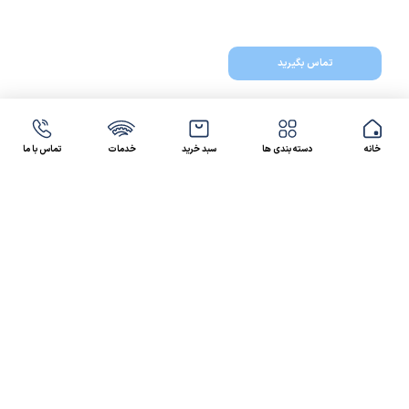
تماس بگیرید
خانه
دسته بندی ها
سبد خرید
خدمات
تماس با ما
47 46 021-9100
4300 30 021-91
رسالت کالاصنعتی
کالاصنعتی یکی از شرکت‌های تامین کننده انواع کالای