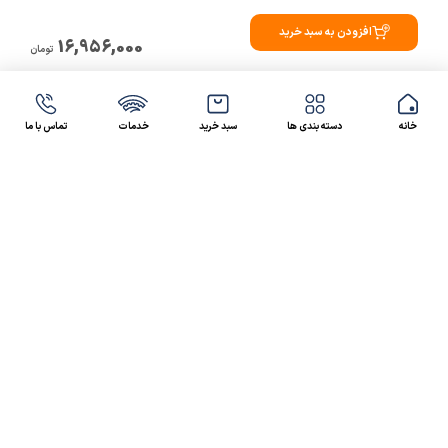
افزودن به سبد خرید
16,956,000
تومان
خانه
دسته بندی ها
سبد خرید
خدمات
تماس با ما
47 46 021-9100
4300 30 021-91
رسالت کالاصنعتی
کالاصنعتی یکی از شرکت‌های تامین کننده انواع کالای
صنعتی در ایران بوده که توانسته در طول سال‌های فعالیت