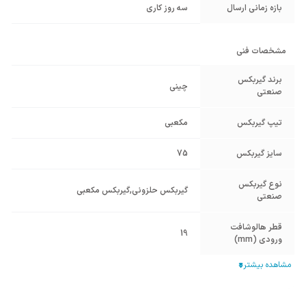
بازه زمانی ارسال
سه روز کاری
مشخصات فنی
برند گیربکس
چینی
صنعتی
تیپ گیربکس
مکعبی
سایز گیربکس
75
نوع گیربکس
گیربکس حلزونی
,
گیربکس مکعبی
صنعتی
قطر هالوشافت
19
ورودی (mm)
فریم الکتروموتور
80
معادل