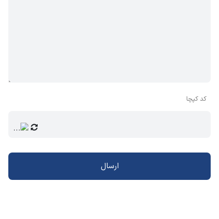
کد کپچا
ارسال