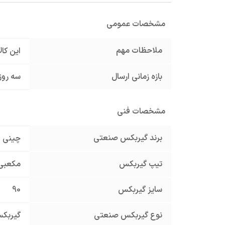
مشخصات عمومی
ملاحظات مهم
این کا
بازه زمانی ارسال
سه روز
مشخصات فنی
برند گیربکس صنعتی
چینی
تیپ گیربکس
مکعبی
سایز گیربکس
90
نوع گیربکس صنعتی
گیربک