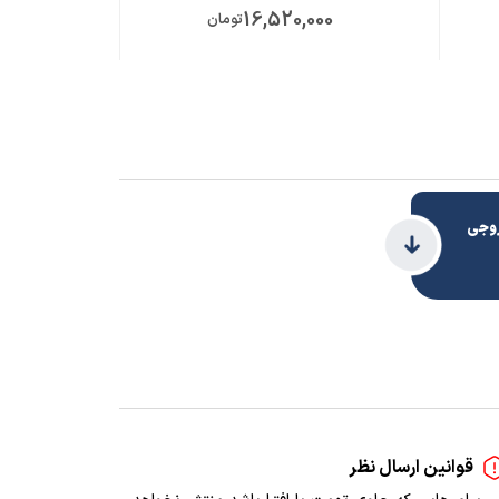
00
16,520,000
تومان
روجی
قوانین ارسال نظر