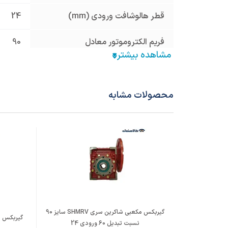
قطر هالوشافت ورودی (mm)
24
فریم الکتروموتور معادل
90
نسبت تبدیل
60
جنس پوسته
آلومینیوم um
محصولات مشابه
نوع فلنچ ورودی
نیم فلنچ
قطر شافت خروجی (mm)
هالو 35
گیربکس مکعبی شاکرین سری SHMRV سایز 90
گیربکس مکعبی MIR
نسبت تبدیل 60 ورودی 24