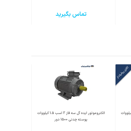
تماس بگیرید
کالای پرطرفدار
ور ایده آل سه فاز 2 اسب 1.5 کیلووات
الکتروموتور ایده آل سه فاز 2 اسب 1.5 کیلووات
پوسته چدنی 1500 دور
پوست