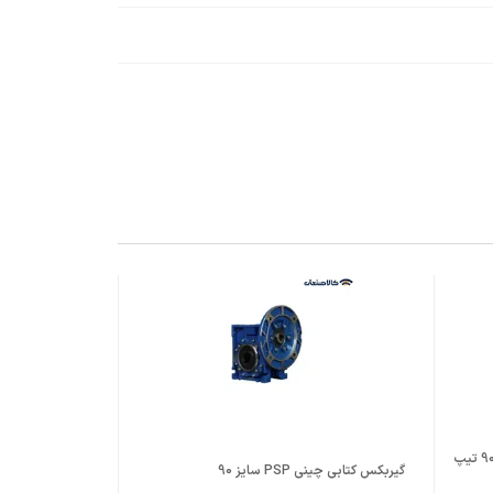
گیربکس حلزونی PGR ترکیه کتابی سایز 90 تیپ
گیربکس کتابی چینی PSP سایز 90