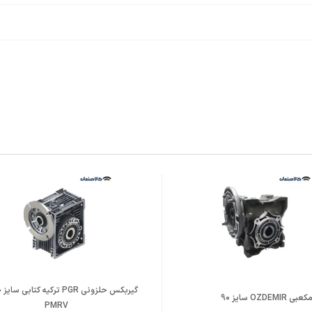
Alumini
 B14
,
فلنچ بزرگ B5
OZDE سایز 90
PMRV