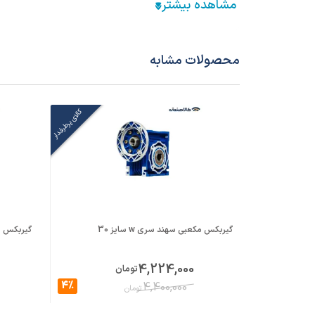
فریم الکتروموتور معادل
71
نسبت تبدیل
10
محصولات مشابه
جنس پوسته
آلومینیوم um
کالای پرطرفدار
نوع فلنچ ورودی
نیم فلنچ
قطر شافت خروجی (mm)
هالو 14
نحوه نصب (IM)
نیم فلنچ
گیربکس مکعبی سهند سری w سایز 30
گیربکس حلزو
4,224,000
تومان
4%
4,400,000
تومان