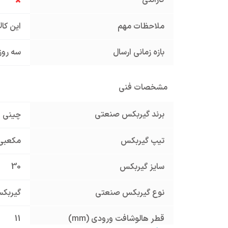
ملاحظات مهم
این کا
بازه زمانی ارسال
سه روز
مشخصات فنی
برند گیربکس صنعتی
چینی
تیپ گیربکس
مکعبی
سایز گیربکس
30
نوع گیربکس صنعتی
گیربک
قطر هالوشافت ورودی (mm)
11