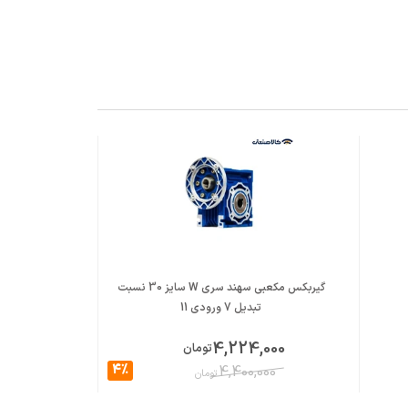
گیربکس مکعبی سهند سری W سایز 30 نسبت
تبدیل 7 ورودی 11
ت
000
4,224,000
تومان
4%
000
4,400,000
تومان