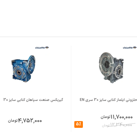
Alumini
 B14
 B14
نی ایلماز کتابی سایز 30 سری EN
گیربکس صنعت سپاهان کتابی سایز 30
11,700,000
تومان
4,752,000
تومان
5%
12,340,000
تومان