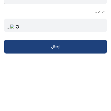
کد کپچا
ارسال