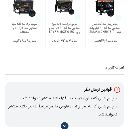
چرخ و دسته
دارد
جنس سیم پیچ
مس 100%
موتور برق سه گانه سوز
موتور برق سه گانه سوز
موتور برق سه گانه سوز
استارتی سه فاز 12 کیلووات
استارتی سه فاز 12 کاوا یورو
استارتی تک فاز 10 کاوا
زیکو ZK18900DXEW-E-R-
پاور EP29900DXEW-EQ-
سانتافه
مدل ژنراتور
LPG/NG
LPG&NG
EP29900DXEW-R-LPG&NG
STF27900DXEW-R-
LPG&NG
178,080,000
242,104,000
514,900,000
تومان
تومان
تومان
وزن محموله (گرم)
100000
سایر مشخصات
چهار زمانه و دارای نمایشگر دیجیتال
نظرات کاربران
دارای سنسور روغن و خروجی اتوماتیک استارت
ats
قوانین ارسال نظر
پیام هایی که حاوی تهمت یا افترا باشد منتشر نخواهد شد.
پیام هایی که به غیر از زبان فارسی یا غیر مرتبط با خبر باشد منتشر
نخواهد شد.
با توجه به آن که امکان موافقت یا مخالفت با محتوای نظرات