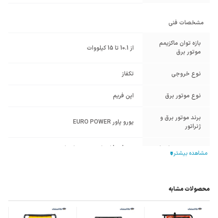
مشخصات فنی
بازه توان ماکزیمم
از 10.1 تا 15 کیلووات
موتور برق
نوع خروجی
تکفاز
نوع موتور برق
اپن فریم
برند موتور برق و
یورو پاور EURO POWER
ژنراتور
نوع سیستم استارت
keyless استارت
,
ریموت استارت
آمپر خروجی
تک فاز: 44 آمپر
محصولات مشابه
حجم باک سوخت
25 لیتر
حجم مخزن روغن
1 لیتر