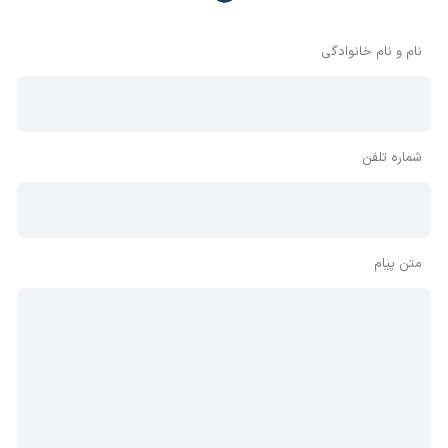
وجود دارد، معمولا نظراتی که محتوای مشابه دارند، انتشار نمی‌یابند
بنابراین توصیه می‌شود از مثبت و منفی استفاده کنید.
نام و نام خانوادگی
شماره تلفن
متن پیام