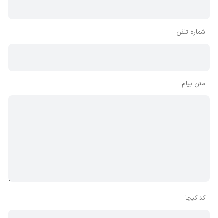
شماره تلفن
متن پیام
کد کپچا