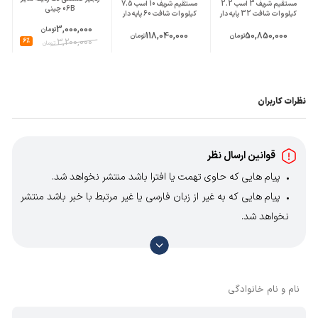
مستقیم شریف 3 اسب 2.2
مستقیم شریف 10 اسب 7.5
06B چینی
کیلووات شافت 32 پایه دار
کیلووات شافت 60 پایه دار
3,000,000
تومان
118,040,000
50,850,000
تومان
تومان
6%
3,200,000
تومان
نظرات کاربران
قوانین ارسال نظر
پیام هایی که حاوی تهمت یا افترا باشد منتشر نخواهد شد.
پیام هایی که به غیر از زبان فارسی یا غیر مرتبط با خبر باشد منتشر
نخواهد شد.
با توجه به آن که امکان موافقت یا مخالفت با محتوای نظرات
وجود دارد، معمولا نظراتی که محتوای مشابه دارند، انتشار نمی‌یابند
بنابراین توصیه می‌شود از مثبت و منفی استفاده کنید.
نام و نام خانوادگی