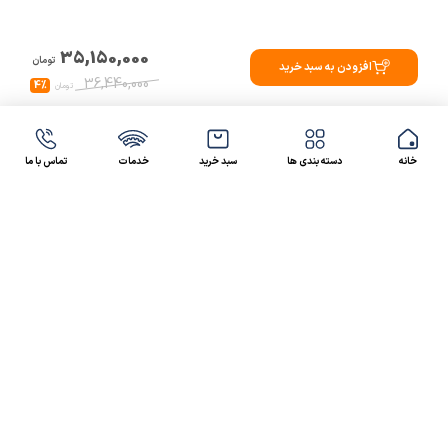
35,150,000
تومان
افزودن به سبد خرید
36,440,000
4%
تومان
خانه
دسته بندی ها
سبد خرید
خدمات
تماس با ما
47 46 021-9100
4300 30 021-91
رسالت کالاصنعتی
کالاصنعتی یکی از شرکت‌های تامین کننده انواع کالای