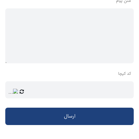
متن پیام
کد کپچا
ارسال