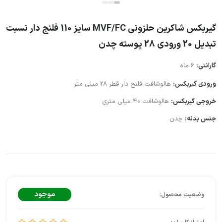
گیربکس شاکرین حلزونی MVF/FC سایز 110 فلنج دار نسبت
تبدیل 20 ورودی 28 پوسته چدن
گارانتی:
6 ماه
ورودی گیربکس:
هالوشافت فلنج دار قطر 28 میلی متر
خروجی گیربکس:
هالوشافت 40 میلی متری
جنس بدنه:
چدن
موجود