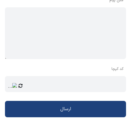
متن پیام
کد کپچا
ارسال