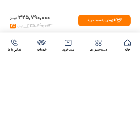
325,790,000
تومان
افزودن به سبد خرید
337,790,000
4%
تومان
خانه
دسته بندی ها
سبد خرید
خدمات
تماس با ما
47 46 021-9100
4300 30 021-91
رسالت کالاصنعتی
کالاصنعتی یکی از شرکت‌های تامین کننده انواع کالای