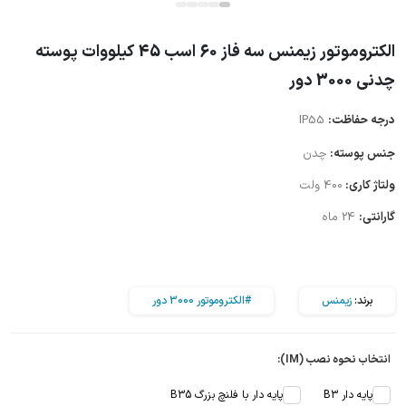
الکتروموتور زیمنس سه فاز 60 اسب 45 کیلووات پوسته
چدنی 3000 دور
درجه حفاظت:
IP55
جنس پوسته:
چدن
ولتاژ کاری:
400 ولت
گارانتی:
24 ماه
برند:
زیمنس
#الکتروموتور 3000 دور
انتخاب نحوه نصب (IM):
پایه دار B3
پایه دار با فلنچ بزرگ B35