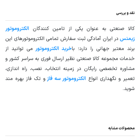
زیمنس Siemens
خارجی
نقد و بررسی
توان الکتروموتور
60HP -45KW
کالا صنعتی به عنوان یکی از تامین کنندگان
الکتروموتور
55
IP
زیمنس
در ایران آمادگی ثبت سفارش تمامی الکتروموتورهای این
منبع الکتریکی
برند معتبر جهانی را دارد؛ با
خرید الکتروموتور
می توانید از
سه فاز
الکتروموتور
خدمات مجموعه کالا صنعتی نظیر ارسال فوری به سراسر کشور و
جنس پوسته
چدن Cast Iron
مشاوره تخصصی رایگان در زمینه انتخاب، نصب، راه اندازی،
تعمیر و نگهداری انواع
الکتروموتور سه فاز
و تک فاز بهره مند
فرکانس (HZ)
50
شوید.
شرایط کارکرد Duty
S1
دور خروجی
3000
الکتروموتور
سایز فریم
محصولات مشابه
225
الکتروموتور