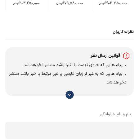
204,250,000
179,580,000
303,350,000
تومان
تومان
تومان
نظرات کاربران
قوانین ارسال نظر
پیام هایی که حاوی تهمت یا افترا باشد منتشر نخواهد شد.
پیام هایی که به غیر از زبان فارسی یا غیر مرتبط با خبر باشد منتشر
نخواهد شد.
با توجه به آن که امکان موافقت یا مخالفت با محتوای نظرات
وجود دارد، معمولا نظراتی که محتوای مشابه دارند، انتشار نمی‌یابند
بنابراین توصیه می‌شود از مثبت و منفی استفاده کنید.
نام و نام خانوادگی