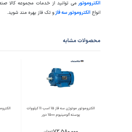
الکتروموتور
می توانید از خدمات مجموعه کالا صنعت
منبع الکتریکی الکتروموتور
سه فاز
انواع
الکتروموتور سه فاز
و تک فاز بهره مند شوید.
جنس پوسته
آلومینیوم um
محصولات مشابه
فرکانس (HZ)
50
شرایط کارکرد Duty
S1
دور خروجی الکتروموتور
3000
سایز فریم الکتروموتور
160
سایر مشخصات
سرعت: 2 پل 2930 دور در د
الکتروموتور موتوژن سه فاز 15 اسب 11 کیلووات
مناسب 
پوسته آلومینیوم 1500 دور
جنس س
72,580,000
تومان