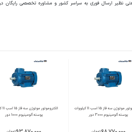
ی نظیر ارسال فوری به سراسر کشور و مشاوره تخصصی رایگان در زم
Alumini
قیقه
الکتروموتور موتوژن سه فاز 15 اسب 11 کیلووات
الکتروموت
برای کار دائم
پوسته آلومینیوم 3000 دور
پوسته آلومینیوم 1000 دور
یم پیچ: مس
93,870,000
68,770,000
تومان
تومان