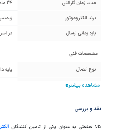
مدت زمان گارانتی
24 ماه
برند الکتروموتور
زیمنس emens
بازه زمانی ارسال
در اسر
مشخصات فنی
نوع اتصال
پایه د
کلاس عایقی
F
برند الکتروموتور خارجی
زیمنس emens
نقد و بررسی
توان الکتروموتور
- 11KW
کالا صنعتی به عنوان یکی از تامین کنندگان
الکت
55
,
54
IP