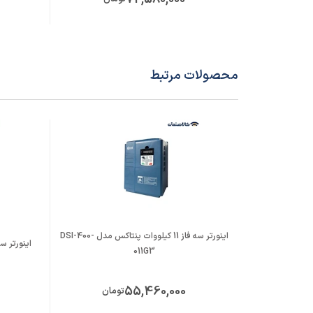
محصولات مرتبط
اینورتر سه فاز 11 کیلووات پنتاکس مدل DSI-400-
اینورتر سه فاز 11 کیلووات زیم
011G3
55,460,000
تومان