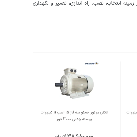
ینه انتخاب، نصب، راه اندازی، تعمیر و نگهداری
ور موتوژن سه فاز 15 اسب 11 کیلووات
الکتروموتور جمکو سه فاز 15 اسب 11 کیلووات
پوسته چدنی 3000 دور
پوست
000
138,980,000
تومان