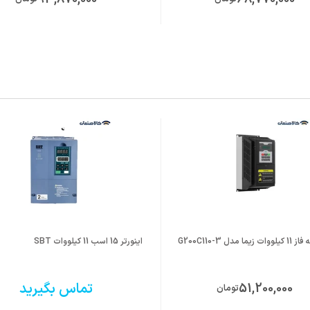
ا مدل G200C110-3
اینورتر 15 اسب 11 کیلووات SBT
تماس بگیرید
51,200,000
تومان