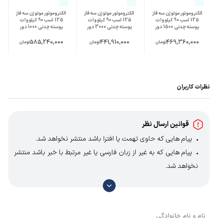
الکتروموتور موتوژن سه فاز
الکتروموتور موتوژن سه فاز
الکتروموتور موتوژن سه فاز
125 اسب 90 کیلووات
125 اسب 90 کیلووات
125 اسب 90 کیلووات
پوسته چدنی 1500 دور
پوسته چدنی 3000 دور
پوسته چدنی 1000 دور
585,240,000
441,910,000
469,360,000
تومان
تومان
تومان
نظرات کاربران
قوانین ارسال نظر
پیام هایی که حاوی تهمت یا افترا باشد منتشر نخواهد شد.
پیام هایی که به غیر از زبان فارسی یا غیر مرتبط با خبر باشد منتشر
نخواهد شد.
با توجه به آن که امکان موافقت یا مخالفت با محتوای نظرات
وجود دارد، معمولا نظراتی که محتوای مشابه دارند، انتشار نمی‌یابند
بنابراین توصیه می‌شود از مثبت و منفی استفاده کنید.
نام و نام خانوادگی