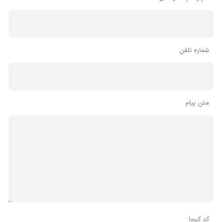
شماره تلفن
متن پیام
کد کپچا