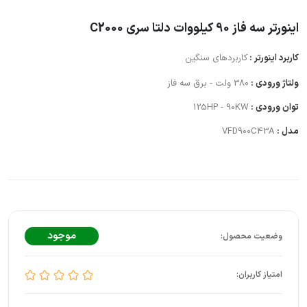
اینورتر سه فاز 90 کیلووات دلتا سری C2000
کاربرد اینورتر :
کاربردهای سنگین
ولتاژ ورودی :
380 ولت - برق سه فاز
توان ورودی :
125HP - 90KW
مدل :
VFD900C43A
موجود