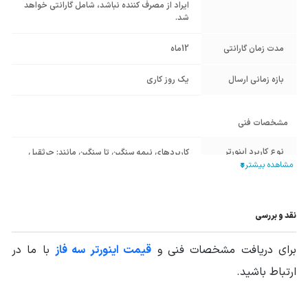
ایراد از مصرف کننده نباشد، شامل گارانتی خواهد
شد.
مدت زمان گارانتی
12ماه
بازه زمانی ارسال
یک روز کاری
مشخصات فنی
نوع کاربرد اینورتر
کاربردهای نیمه سنگین تا سنگین مانند: جرثقیل
و بالابر، نوار نقاله‌های سنگین، دستگاه‌های
CNC، اکسترودر، ماشین‌آلات نساجی.
جداشدن صفحه
نقد و بررسی
کلید توسط کابل
شبکه
برای دریافت مشخصات فنی و
قیمت اینورتر سه فاز
با ما در
ولتاژ ورودی
380 ولت - برق سه فاز
ارتباط باشید.
توان ورودی
125HP - 90KW