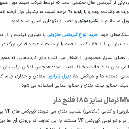
،
یکی از گیربکس های صنعتی است که توسط شرکت سهند دور اصفهان
فردی دارد. ورودی و خروجی این گیربکس، هر دو به صورت هالوشافت بوده و
الکتروموتور
و تعمیر و نگهداری آسان اشاره نمود.
ستگاه‌های خود،
خرید انواع گیربکس حلزونی
با بهترین کیفیت را از د
با نیازتان را انتخاب کنید. فرصت را از دست ندهید و قدمی بزرگ در 
د حلزونی MVF نرمال سایز 185 فلنج دار فضای بسیار محدودی را اشغال می کند و برای کاربر
با یکدیگر نیز وجود دارد. از
مانی، دمنده ها و هواکش ها،
دیزل ژنراتور
، معادن و حفاری چاه، کانو
امیک، صنایع بسته بندی و صنایع غذایی استفاده می شود.
به طور 
پوسته ای مکعبی شکل دارند. گیربکس های MVF نیز در واقع نوعی گیربکس VF 