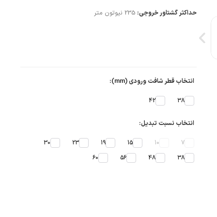
حداکثر گشتاور خروجی:
235 نیوتون متر
انتخاب قطر شافت ورودی (mm):
42
38
انتخاب نسبت تبدیل:
30
23
19
15
10
7
60
56
48
38