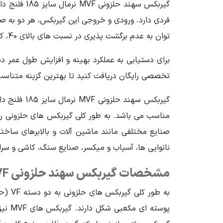
گیربکس سهند حلزونی MVF نرمال سایز 185 فلنج دار
جنس پوسته
چدن Cast Iron
توان به عدم برگشت پذیری در نسبت های بالای 40، کوپل مستقیم با
قطر شافت خروجی (mm)
60
برای دستیابی به عملکرد بهینه و افزایش طول عمر د
جنس دنده
برنج
تخصصی رایگان دریافت کنید تا بهترین گزینه متناسب 
وزن محموله (گرم)
100000
گیربکس سهن
مناسب می باشد. به طور کلی گیربکس های حلزونی را می توان به 6 حالت مختلف نصب نمود؛ همچنین امکان ترکیب آن ها 
صنایع مختلفی مانند ماشین آلات و بالابرهای ساخت
نانوایی ها، آسیاب و میکسر، صنایع سنگ، کاشی و سر
مشخصات گیربکس سهند حلزونی MVF نرمال سایز 185 فلنج دار