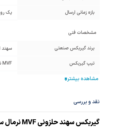
بازه زمانی ارسال
یک روز
مشخصات فنی
برند گیربکس صنعتی
سهند ا
تیپ گیربکس
MVF نرمال
سایز گیربکس
185
نوع گیربکس صنعتی
گیربک
نقد و بررسی
قطر شافت ورودی (mm)
28
,
38
گیربکس سهند حلزونی MVF نرمال سایز 185 فلنج دار
فریم الکتروموتور معادل
160