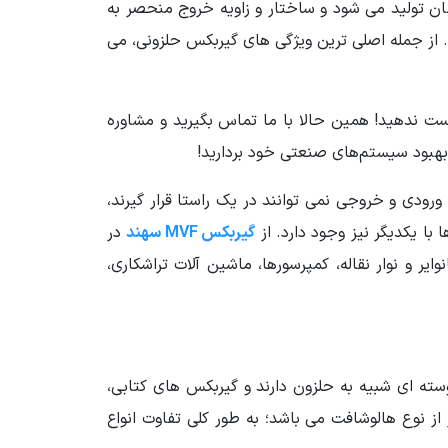
 تولید می شود و ساختار و زاویه خروج منحصر به
 با زاویه 90 درجه نسبت به یکدیگر قرار گرفته اند. از جمله اصلی ترین ویژگی های گیربکس حلزونی، می
ست ندهید! همین حالا با ما تماس بگیرید و مشاوره
بهبود سیستم‌های صنعتی خود بردارید!
دهایی که محور ورودی و خروجی نمی توانند در یک راستا قرار گیرند،
گیربکس MVF سهند
در
ایر و نوار نقاله، کمپرسورها، ماشین آلات تراشکاری،
کلی گیربکس های حلزونی به دو دسته VF (حلزونی) و کتابی (مکعبی) تقسیم بندی می شوند؛ گیربکس های VF پوسته ای شبیه به حلزون دارند و گیربکس های کتابی،
هستند با این تفاوت که ورودی آن ها نیز از نوع هالوشافت می باشد؛ به طور کلی تفاوت انواع