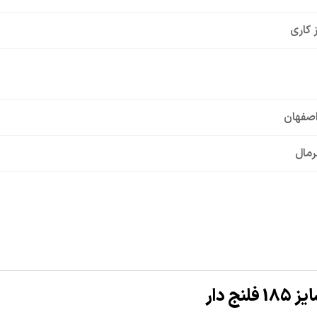
 کاری
صفهان
س حلزونی
48
,
42
,