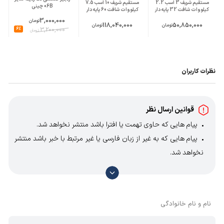
مستقیم شریف 3 اسب 2.2
مستقیم شریف 10 اسب 7.5
06B چینی
کیلووات شافت 32 پایه دار
کیلووات شافت 60 پایه دار
3,000,000
تومان
118,040,000
50,850,000
تومان
تومان
6%
3,200,000
تومان
نظرات کاربران
قوانین ارسال نظر
پیام هایی که حاوی تهمت یا افترا باشد منتشر نخواهد شد.
پیام هایی که به غیر از زبان فارسی یا غیر مرتبط با خبر باشد منتشر
نخواهد شد.
با توجه به آن که امکان موافقت یا مخالفت با محتوای نظرات
وجود دارد، معمولا نظراتی که محتوای مشابه دارند، انتشار نمی‌یابند
بنابراین توصیه می‌شود از مثبت و منفی استفاده کنید.
نام و نام خانوادگی