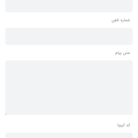
شماره تلفن
متن پیام
کد کپچا