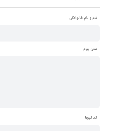
نام و نام خانوادگی
متن پیام
کد کپچا