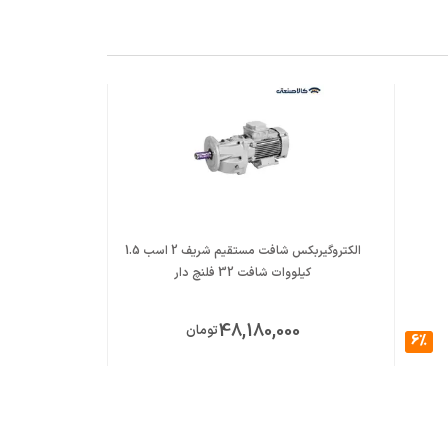
الکتروگیربکس شافت مستقیم شریف 2 اسب 1.5
کیلووات شافت 32 فلنچ دار
کیلووات 
00
48,180,000
تومان
6%