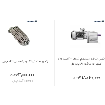
الکتروگیربکس شافت مستقیم شریف 10 اسب 7.5
زنجیر صنعتی تک ردیفه سایز 06B چینی
کیلووات شافت 60 پایه دار
3,000,000
تومان
118,040,000
تومان
3,200,000
تومان