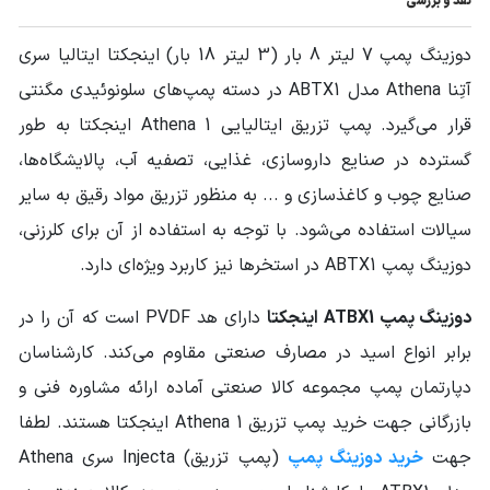
نقد و بررسی
کشور سازنده
دوزینگ پمپ 7 لیتر 8 بار (3 لیتر 18 بار) اینجکتا ایتالیا سری
ایتالیا
محصول
آتِنا Athena مدل ABTX1 در دسته پمپ‌های سلونوئیدی مگنتی
وزن محموله (گرم)
3000 گرم
قرار می‌گیرد. پمپ تزریق ایتالیایی Athena 1 اینجکتا به طور
گسترده در صنایع داروسازی، غذایی، تصفیه آب، پالایشگاه‌ها،
سایر مشخصات
توان مصرفی : 14 وات
وزن : 3000 گرم
صنایع چوب و کاغذسازی و ... به منظور تزریق مواد رقیق به سایر
سیالات استفاده می‌شود. با توجه به استفاده از آن برای کلرزنی،
دوزینگ پمپ ABTX1 در استخرها نیز کاربرد ویژه‌ای دارد.
دوزینگ پمپ ATBX1 اینجکتا
دارای هد PVDF است که آن را در
برابر انواع اسید در مصارف صنعتی مقاوم می‌کند. کارشناسان
دپارتمان پمپ مجموعه کالا صنعتی آماده ارائه مشاوره فنی و
بازرگانی جهت خرید پمپ تزریق Athena 1 اینجکتا هستند. لطفا
جهت
خرید دوزینگ پمپ
(پمپ تزریق) Injecta سری Athena