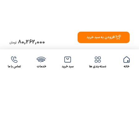
افزودن به سبد خرید
80,262,000
تومان
خانه
دسته بندی ها
سبد خرید
خدمات
تماس با ما
47 46 021-9100
4300 30 021-91
رسالت کالاصنعتی