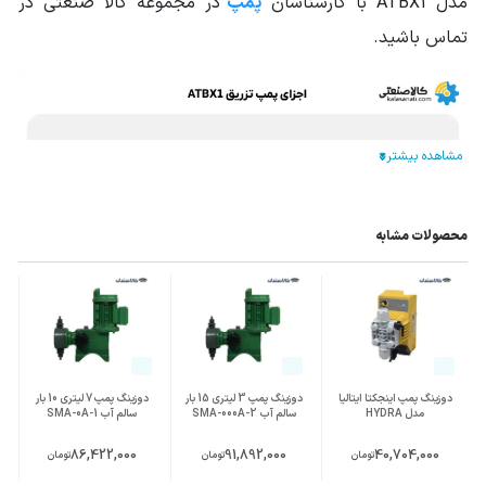
مدل ATBX1 با کارشناسان
پمپ
در مجموعه کالا صنعتی در
تماس باشید.
محصولات مشابه
مشخصات فنی دوزینگ پمپ اینجکتا
Injecta مدل آتنا 1 (ATBX1)
دوزینگ پمپ اینجکتا ایتالیا
دوزینگ پمپ 3 لیتری 15 بار
دوزینگ پمپ 7 لیتری 10 بار
مدل HYDRA
سالم آب SMA-000A-2
سالم آب SMA-0A-1
براساس جدول ارائه شده، پمپ تزریق ATBX1 اینجکتا در 4
86,422,000
91,892,000
40,704,000
تومان
تومان
تومان
وضعیت دبی-فشار شامل (7 لیتر 8 بار)، (4.2 لیتر 14 بار)، (3