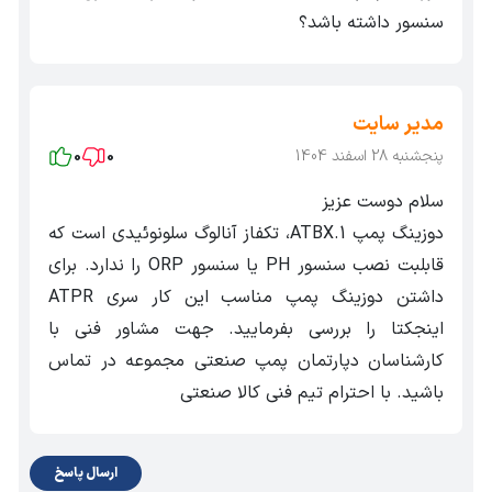
سنسور داشته باشد؟
جنس دیافراگم: PTFE
جنس لوله مکش و تخلیه: PVC
مدیر سایت
خرید دوزینگ پمپ تزریق Athena 1 اینجکتا
پنجشنبه 28 اسفند 1404
0
0
کالا صنعتی به عنوان یک درگاه امن به منظور خرید پمپ تزریق
سلام دوست عزیز
اینجکتا ABTX1 به شمار می‌رود.
قیمت دوزینگ پمپ آتنا 1
دوزینگ پمپ ATBX.1، تکفاز آنالوگ سلونوئیدی است که
اینجکتا
و سایر محصولات این برند ایتالیایی در سایت کالا
قابلبت نصب سنسور PH یا سنسور ORP را ندارد. برای
صنعتی بروز است. استفاده از خدمات پس از فروش، تامین
داشتن دوزینگ پمپ مناسب این کار سری ATPR
قطعات، قیمت مناسب و ارسال سریع کالا از ویژگی‌های خرید از
اینجکتا را بررسی بفرمایید. جهت مشاور فنی با
مجموعه کالا صنعتی است. به منظور دریافت مشاوره فنی و
کارشناسان دپارتمان پمپ صنعتی مجموعه در تماس
بازرگانی رایگان قبل از
خرید دوزینگ پمپ اینجکتا
باشید. با احترام تیم فنی کالا صنعتی
ATBX1
می‌توانید با کارشناسان بخش پمپ در مجموعه کالا
صنعتی در تماس باشید.
ارسال پاسخ