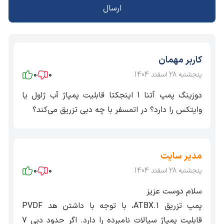
8
2
20 W
ATBX 2
ارسال
Kg
4
7
16
40 W
ATBX 3
Kg
کاربر مهمان
4
پنجشنبه 28 اسفند 1404
0
0
10
10
40 W
ATBX 3
Kg
ATHENA
دوزینگ پمپ آتنا 1 اینجکتا قابلیت پمپاژ آب ژاول یا
وایتکس را دارد؟ در اتمسفر با چه دبی تزریق می‌کند؟
BX 3
4
15
5
40 W
ATBX 3
Kg
4
مدیر سایت
18
1
40 W
ATBX 3
Kg
پنجشنبه 28 اسفند 1404
0
0
سلام دوست عزیز
4
20
5
40 W
ATBX 4
پمپ تزریق ATBX.1، با توجه با داشتن هد PVDF
Kg
قابلیت پمپاژ سیالات نامبرده را دارد. اگر حدود دبی 7