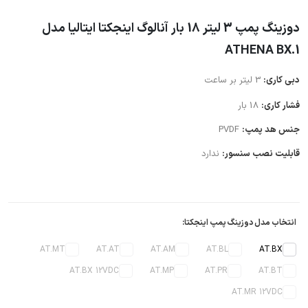
دوزینگ پمپ 3 لیتر 18 بار آنالوگ اینجکتا ایتالیا مدل
ATHENA BX.1
دبی کاری:
3 لیتر بر ساعت
فشار کاری:
18 بار
جنس هد پمپ:
PVDF
قابلیت نصب سنسور:
ندارد
انتخاب مدل دوزینگ پمپ اینجکتا:
AT.MT
AT.AT
AT.AM
AT.BL
AT.BX
AT.BX 12VDC
AT.MP
AT.PR
AT.BT
AT.MR 12VDC