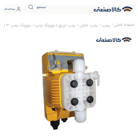
جستجو
ورود
ثبت نام
پمپ
پمپ خاص
پمپ تزریق | دوزینگ پمپ
دوزینگ پمپ 3 لیتر 18 بار آنالوگ اینجکتا ایتالیا مدل ATHENA BX.1