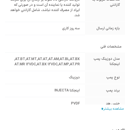
گارانتی
تولید کننده یا نماینده آن است و در صورتی که
ایراد از مصرف کننده نباشد، شامل گارانتی خواهد
شد.
بازه زمانی ارسال
سه روز کاری
مشخصات فنی
مدل دوزینگ پمپ
,
AT.BT
,
AT.MT
,
AT.AT
,
AT.AM
,
AT.BL
,
AT.BX
اینجکتا
AT.MR 12VDC
,
AT.BX 12VDC
,
AT.MP
,
AT.PR
نوع پمپ
دوزینگ
برند پمپ
اینجکتا INJECTA
جنس هد
PVDF
جنس پوسته
PVDF
منبع انرژی
برق تک فاز