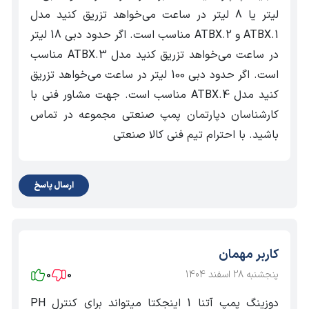
لیتر یا 8 لیتر در ساعت می‌خواهد تزریق کنید مدل
4
32
4
40 W
ATBX 4
ATBX.1 و ATBX.2 مناسب است. اگر حدود دبی 18 لیتر
Kg
ATHENA
در ساعت می‌خواهد تزریق کنید مدل ATBX.3 مناسب
BX 4
4
است. اگر حدود دبی 100 لیتر در ساعت می‌خواهد تزریق
62
2
40 W
ATBX 4
Kg
کنید مدل ATBX.4 مناسب است. جهت مشاور فنی با
کارشناسان دپارتمان پمپ صنعتی مجموعه در تماس
4
باشید. با احترام تیم فنی کالا صنعتی
110
0.1
40 W
ATBX 4
Kg
ارسال پاسخ
دبی پمپ: ۰ تا ۱۰۰ درصد با قابلیت تنظیم دستی
محدوده ولتاژ مصرفی: ۱۰۰ تا ۲۴۰ ولت
فرکانس: ۶۰/۵۰ هرتز
کاربر مهمان
پنجشنبه 28 اسفند 1404
0
0
دارای محرک سلونوئیدی
دوزینگ پمپ آتنا 1 اینجکتا میتواند برای کنترل PH
کلگی PVDF و توپ سرامیکی