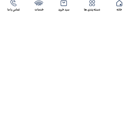
خانه
دسته بندی ها
سبد خرید
خدمات
تماس با ما
47 46 021-9100
4300 30 021-91
رسالت کالاصنعتی
کالاصنعتی یکی از شرکت‌های تامین کننده انواع کالای
صنعتی در ایران بوده که توانسته در طول سال‌های فعالیت
ارسال سریع پیشنهاد مالی و فنی،
خود، خدماتی نظیر،
مشاوره و خدمات پس از فروش
پیگیرانه را ارائه داده و
نمایندگی بسیاری از برندهای شاخص داخلی و خارجی