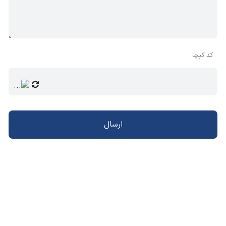
کد کپچا
ارسال