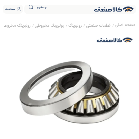
جستجو
ورود
ثبت نام
قطعات صنعتی
رولبرینگ
رولبرینگ مخروطی
رولبرینگ مخروطی KG