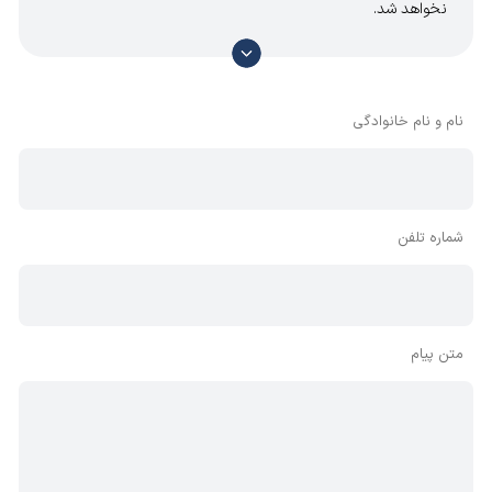
نخواهد شد.
با توجه به آن که امکان موافقت یا مخالفت با محتوای نظرات
وجود دارد، معمولا نظراتی که محتوای مشابه دارند، انتشار نمی‌یابند
بنابراین توصیه می‌شود از مثبت و منفی استفاده کنید.
نام و نام خانوادگی
شماره تلفن
متن پیام