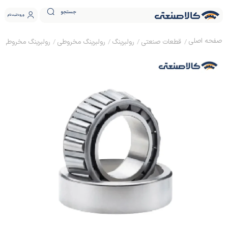
جستجو
ورود
ثبت نام
قطعات صنعتی
رولبرینگ
رولبرینگ مخروطی
رولبرینگ مخروطی KG