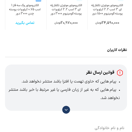
الکتروموتور موتوژن تکفاز رله
الکتروموتور موتوژن تکفاز رله
الکتروموتور وگ سه فاز 1
ای 3 اسب 2.2 کیلووات
ای 3 اسب 2.2 کیلووات
اسب 0.75 کیلووات پوسته
پوسته آلومینیوم 1500 دور
پوسته آلومینیوم 3000 دور
چدن 3000 دور
24,590,000
20,970,000
تماس بگیرید
تومان
تومان
نظرات کاربران
قوانین ارسال نظر
پیام هایی که حاوی تهمت یا افترا باشد منتشر نخواهد شد.
پیام هایی که به غیر از زبان فارسی یا غیر مرتبط با خبر باشد منتشر
نخواهد شد.
با توجه به آن که امکان موافقت یا مخالفت با محتوای نظرات
وجود دارد، معمولا نظراتی که محتوای مشابه دارند، انتشار نمی‌یابند
بنابراین توصیه می‌شود از مثبت و منفی استفاده کنید.
نام و نام خانوادگی