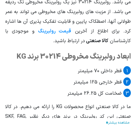
می باشد. رولبرینگ 30214 نیز یک رولبرینگ مخروطی تک ردیفه
کلاس لقی
استاندارد
می باشد. از مزیت های رولبرینگ های مخروطی می تواند به عمر
کلاس دقتی
استاندارد(15-0)
طولانی آنها، اصطکاک پایین و قابلیت تفکیک پذیری آن ها اشاره
کرد. برای اطلاع از آخرین
قیمت رولبرینگ
و موجودی با
کارشناسان
کالا صنعتی
در ارتباط باشید.
ابعاد رولبرینگ مخروطی 30214 برند KG
قطر داخلی 70 میلیمتر
قطر خارجی 125 میلیمتر
ضخامت کل 26.25 میلیمتر
ما در کالا صنعتی انواع محصولات KG را ارائه می دهیم. در کالا
صنعتی این کد رولبرینگ در برند های دیگر نظیر SKF, FAG,
NACHI, ORS, TIMKEN, NSK, NTN و ... نیز عرضه می گردد.