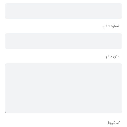
شماره تلفن
متن پیام
کد کپچا