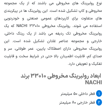
نوع رولبرینگ های مخروطی می باشند که از یک مجموعه
آب بند
بدون آب بند
مخروطی و کاپ تشکیل شده است. این رولبرینگ ها در پیکربندی
های متفاوت برای کاربردهای عمومی صنعتی و خودردویی
قفسه
J (فولادی پرسکاری شده، توپ محور)
استفاده می شوند. رولبرینگ مخروطی 33010 NACHI که یک
کلاس لقی
استاندارد
رولبرینگ مخروطی تک ردیفه می باشد از یک ریتگ داخلی،
کلاس دقتی
استاندارد(15-0)
خارجی و مجموعه عناصر غلتان تشکیل شده است. این
رولبرینگ مخروطی دارای اصطکاک پایین، عمر طولانی، سر و
صدای کم، قابلیت اطمینان بالا حتی در شرایط سخت و قابلیت
تفکیک و تعویض دارد.
ابعاد رولبرینگ مخروطی 33010 برند
NACHI
قطر داخلی 50 میلیمتر
قطر خارجی 80 میلیمتر