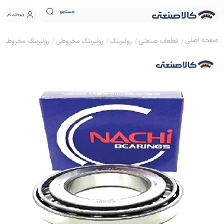
جستجو
ورود
ثبت نام
قطعات صنعتی
رولبرینگ
رولبرینگ مخروطی
رولبرینگ مخروطی NACHI