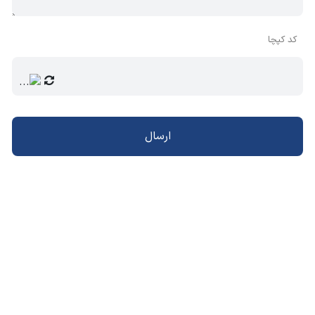
کد کپچا
ارسال