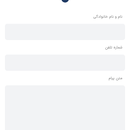
وجود دارد، معمولا نظراتی که محتوای مشابه دارند، انتشار نمی‌یابند
بنابراین توصیه می‌شود از مثبت و منفی استفاده کنید.
نام و نام خانوادگی
شماره تلفن
متن پیام