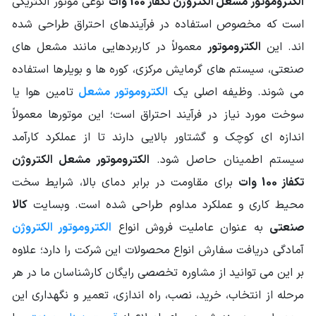
الکتروموتور مشعل الکتروژن تکفاز 100 وات
نوعی موتور الکتریکی
منبع الکتریکی
است که مخصوص استفاده در فرآیندهای احتراق طراحی شده
تکفاز
الکتروموتور
اند. این
الکتروموتور
معمولاً در کاربردهایی مانند مشعل های
جنس پوسته
آلومینیوم Aluminium
صنعتی، سیستم های گرمایش مرکزی، کوره ها و بویلرها استفاده
می شوند. وظیفه اصلی یک
الکتروموتور مشعل
تامین هوا یا
فرکانس (HZ)
50
سوخت مورد نیاز در فرآیند احتراق است؛ این موتورها معمولاً
دور خروجی
3000
اندازه ای کوچک و گشتاور بالایی دارند تا از عملکرد کارآمد
الکتروموتور
سیستم اطمینان حاصل شود.
الکتروموتور مشعل الکتروژن
تکفاز 100 وات
برای مقاومت در برابر دمای بالا، شرایط سخت
محیط کاری و عملکرد مداوم طراحی شده است. وبسایت
کالا
صنعتی
به عنوان عاملیت فروش انواع
الکتروموتور الکتروژن
آمادگی دریافت سفارش انواع محصولات این شرکت را دارد؛ علاوه
بر این می توانید از مشاوره تخصصی رایگان کارشناسان ما در هر
مرحله از انتخاب، خرید، نصب، راه اندازی، تعمیر و نگهداری این