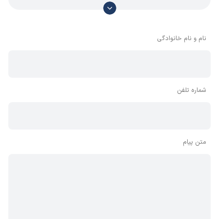
با توجه به آن که امکان موافقت یا مخالفت با محتوای نظرات
وجود دارد، معمولا نظراتی که محتوای مشابه دارند، انتشار نمی‌یابند
بنابراین توصیه می‌شود از مثبت و منفی استفاده کنید.
نام و نام خانوادگی
شماره تلفن
متن پیام