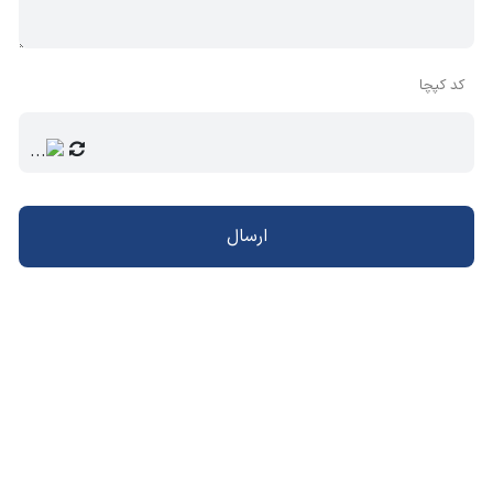
کد کپچا
ارسال