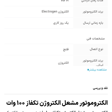
مدت زمان گارانتی
18 ماه
برند الکتروموتور
الکتروژن Electrogen
بازه زمانی ارسال
یک روز کاری
مشخصات فنی
نوع اتصال
فلنج
برند الکتروموتور
الکتروژن
ایرانی
مدل موتور مشعل
HA635
الکتروژن
نقد و بررسی
توان الکتروموتور
100 وات
مشعل
الکتروموتور مشعل الکتروژن تکفاز 100 وات
40
IP