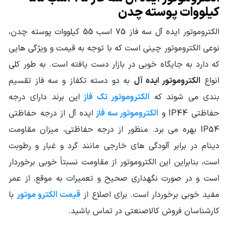
دور خروجی
1400 تا 1500
کیلووات پوسته چدن
الکتروموتور
الکتروموتور ایده آل سه فاز 75 اسب 55 کیلووات پوسته چدن،
سایز فریم
250
الکتروموتور
نوعی الکتروموتور چینی است که با توجه به قیمت و ویژگی هایی
که دارد به جایگاه خوبی در بازار دست یافته است. به طور کلی
کشور سازنده
چین
محصول
انواع
الکتروموتور ایده آل
به دو دسته تکفاز و سه فاز تقسیم
بندی می شوند که
الکتروموتور تک فاز
این برند دارای درجه
وزن محموله (گرم)
452000
حفاظتی IP44 و
الکتروموتور سه فاز
ایده آل از درجه حفاظتی
سایر مشخصات
مناسب برای کار دائم
IP54 بهره می برد. منظور از درجه حفاظتی، میزان مقاومت
جنس سیم پیچ: مس
دینام در برابر آلودگی های خارجی مانند گرد و غبار و رطوبت
است، بنابراین این الکتروموتور از مقاومت نسبتاً خوبی برخوردار
است و در صورت نگهداری صحیح و تعمیرات به موقع، از عمر
مفید خوبی برخوردار است.
برای اصلاع از
قیمت الکترو موتور
با
کارشناسان فروش کالاصنعتی در تماس باشید.