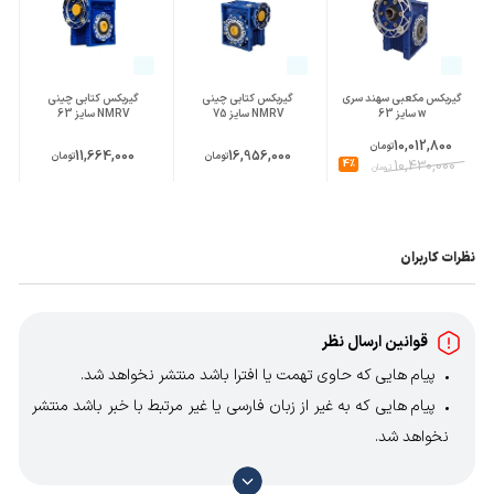
گیربکس مکعبی سهند سری
گیربکس کتابی چینی
گیربکس کتابی چینی
w سایز 63
NMRV سایز 75
NMRV سایز 63
10,012,800
تومان
11,664,000
16,956,000
تومان
تومان
4%
10,430,000
تومان
نظرات کاربران
قوانین ارسال نظر
پیام هایی که حاوی تهمت یا افترا باشد منتشر نخواهد شد.
پیام هایی که به غیر از زبان فارسی یا غیر مرتبط با خبر باشد منتشر
نخواهد شد.
با توجه به آن که امکان موافقت یا مخالفت با محتوای نظرات