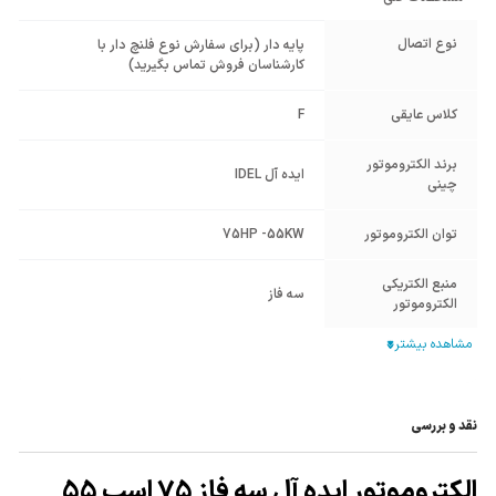
نوع اتصال
پایه دار (برای سفارش نوع فلنچ دار با
کارشناسان فروش تماس بگیرید)
کلاس عایقی
F
برند الکتروموتور
ایده آل IDEL
چینی
توان الکتروموتور
75HP -55KW
منبع الکتریکی
سه فاز
الکتروموتور
جنس پوسته
چدن Cast Iron
فرکانس (HZ)
50
نقد و بررسی
شرایط کارکرد Duty
S1
الکتروموتور ایده آل سه فاز 75 اسب 55