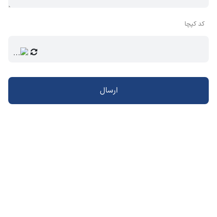
کد کپچا
ارسال