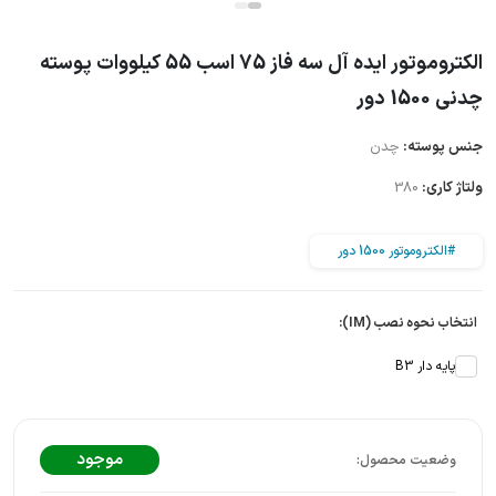
الکتروموتور ایده آل سه فاز 75 اسب 55 کیلووات پوسته
چدنی 1500 دور
جنس پوسته:
چدن
ولتاژ کاری:
380
#الکتروموتور 1500 دور
انتخاب نحوه نصب (IM):
پایه دار B3
موجود