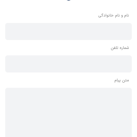
وجود دارد، معمولا نظراتی که محتوای مشابه دارند، انتشار نمی‌یابند
بنابراین توصیه می‌شود از مثبت و منفی استفاده کنید.
نام و نام خانوادگی
شماره تلفن
متن پیام