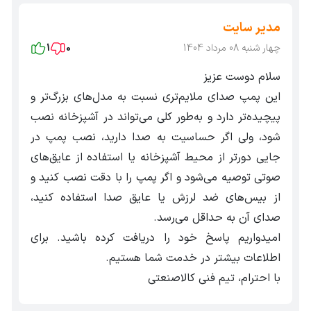
منظور از کلاس عایق F چیست؟
مدیر سایت
برای الکتروموتور ها یا تمام تجهیزاتی که دارای سیم‌پیچی
چهار شنبه 08 مرداد 1404
0
1
هستند، معیاری تعریف‌ شده است که به آن کلاس حرارتی گفته
سلام دوست عزیز
می‌شود. این کلاس حرارتی در حقیقت دمای محیط است که 40
این پمپ صدای ملایم‌تری نسبت به مدل‌های بزرگ‌تر و
درجه سانتی گراد در نظر گرفته‌ شده است به علاوه دمای سیم‌
پیچیده‌تر دارد و به‌طور کلی می‌تواند در آشپزخانه نصب
پیچ که در زمان عملکرد تحت بار نهایی اندازه‌گیری خواهد
شود، ولی اگر حساسیت به صدا دارید، نصب پمپ در
شد. که درجه حرارت کلاس F حدود 10 درجه است که در این بازه
جایی دورتر از محیط آشپزخانه یا استفاده از عایق‌های
صوتی توصیه می‌شود و اگر پمپ را با دقت نصب کنید و
مرکز سیم‌ پیچ به بیشترین درجه حرارت خود یعنی 155 می رسد.
از بیس‌های ضد لرزش یا عایق صدا استفاده کنید،
می‌دانید که یکی از اصول مهم در کارایی موتور درجه حرارت
صدای آن به حداقل می‌رسد.
موتور هست به صورتی که ده درجه افزایش دمای موتور می‌تواند
امیدواریم پاسخ خود را دریافت کرده باشید. برای
باعث افت شدید کارایی و طول عمر موتور شود.
اطلاعات بیشتر در خدمت شما هستیم.
کاربردهای پمپ ACm37 لئو
با احترام، تیم فنی کالاصنعتی
پمپ ACm 37 لئو به علت دارا بودن هد و دبی مناسب برای