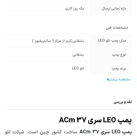
بازه زمانی ارسال
یک روز کاری
مشخصات فنی
مدل پمپ لئو LEO
بشقابی
,
گریز از مرکز ( سانتریفیوژ )
نوع پمپ
بشقابی
برند پمپ
لئو LEO
قطر دهانه ورودی
1 اینچ
پمپ
قطر دهانه خروجی
نقد و بررسی
1 اینچ
پمپ
پمپ LEO سری ACm 37
جنس پوسته
چدن ضد زنگ HT200
پمپ LEO سری ACm 37
ساخت کشور چین است. شرکت لئو
جنس پروانه
استیل 304 Stainless Steel AISI