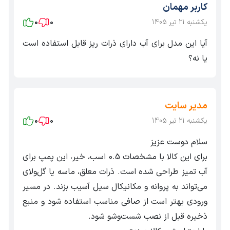
کاربر مهمان
شود. اغلب پمپ های ارزان دارای سیم پیچ آلومینیوم هستند.
یکشنبه 21 تیر 1405
0
0
همچنین آب‌بند مکانیکی آن از جنس کربن / سرامیک و پروانه آن
آیا این مدل برای آب دارای ذرات ریز قابل استفاده است
از نوع ضد قفل است.
یا نه؟
مدیر سایت
یکشنبه 21 تیر 1405
0
0
سلام دوست عزیز
برای این کالا با مشخصات 0.5 اسب، خیر، این پمپ برای
آب تمیز طراحی شده است. ذرات معلق، ماسه یا گل‌ولای
می‌تواند به پروانه و مکانیکال سیل آسیب بزند. در مسیر
منظور از پروانه ضد قفل چیست؟
ورودی بهتر است از صافی مناسب استفاده شود و منبع
در زمان‌هایی که از پمپ استفاده نمیشود به‌منظور مانع از
ذخیره قبل از نصب شست‌وشو شود.
گرفتگی و قفل‌کردن پمپ در قسمت داخلی پمپ ACM 37 در دو