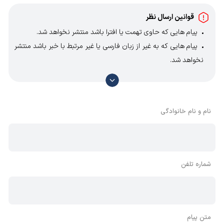
قوانین ارسال نظر
پیام هایی که حاوی تهمت یا افترا باشد منتشر نخواهد شد.
پیام هایی که به غیر از زبان فارسی یا غیر مرتبط با خبر باشد منتشر
نخواهد شد.
با توجه به آن که امکان موافقت یا مخالفت با محتوای نظرات
وجود دارد، معمولا نظراتی که محتوای مشابه دارند، انتشار نمی‌یابند
بنابراین توصیه می‌شود از مثبت و منفی استفاده کنید.
نام و نام خانوادگی
شماره تلفن
خصوصیات فیزیکی پمپ ACm37 لئو
متن پیام
برند پمپ لیو از سری ACM 37 است. پمپ ACM 37 از بالاترین