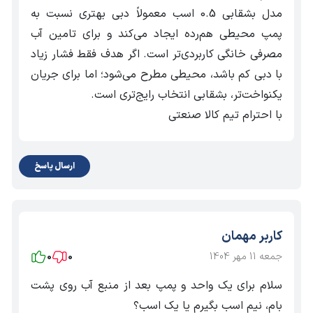
است. ساختمان داخلی موتورهای تک فاز از دو قسمت تشکیل‌
مدل بشقابی 0.5 اسب معمولاً دبی بهتری نسبت به
شده است یک قسمت ساکن (استاتور) و یک قسمت گردان
پمپ محیطی هم‌رده ایجاد می‌کند و برای تامین آب
(روتور) و جهت راه‌اندازی نیاز به جریان متناوب تک فاز (N/L)
مصرفی خانگی کاربردی‌تر است. اگر هدف فقط فشار زیاد
دارند.
با دبی کم باشد، محیطی مطرح می‌شود؛ اما برای جریان
یکنواخت‌تر، بشقابی انتخاب رایج‌تری است.
کارایی
موتور تک فاز
همانند موتورهای سه فاز بر اساس خاصیت
با احترام تیم کالا صنعتی
القایی است. پمپ ACm 37 لئو در نوع تک فاز با برق شهری
قابل راه اندازی است که دارای توان نیم اسب بخار (0.37
ارسال پاسخ
کیلووات) و ماکزیمم دبی (آبدهی) 90 لیتر بر دقیقه (5.4
مترمکعب بر ساعت) و حداکثر هد 23 متر می باشد که در این
حالت دبی در کمترین مقدار خود قرار دارد. برای ارتفاعات بالاتر از
کاربر مهمان
40 متر با دبی کمتر از 18 لیتر بر دقیقه جریان پیدا می کند و
جمعه 11 مهر 1404
0
0
برای ارتفاعات بیشتر از 90 متر استفاده از پمپ ACm37 لیو
مناسب نیست.
سلام برای یک واحد و پمپ بعد از منبع آب روی پشت
بام، نیم اسب بگیرم یا یک اسب؟