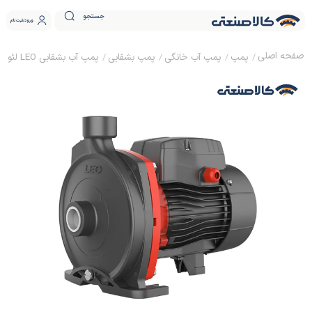
جستجو
ورود
ثبت نام
پمپ
پمپ آب خانگی
پمپ بشقابی
پمپ آب بشقابی LEO لئو 0.5 اسب مدل ACm37