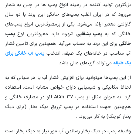
بزرگترین تولید کننده در زمینه انواع پمپ‌ ها در چین به شمار
منبع انرژی
برق تک فاز
می‌رود که در ایران اغلب پمپ‌های خانگی این برند با دو سال
گارانتی معتبر ارائه می‌شود. یکی از پرمصرف‌ترین انواع پمپ‌های
حداکثر دمای سیال
40 درجه سانتیگراد
پمپ شونده
خانگی که به
پمپ بشقابی
شهرت دارد، معروفترین نوع
پمپ
خانگی
برای این برند به‌ حساب می‌آید. همچنین برای تامین فشار
الکتروموتور قابل
2900 دور
اتصال
آب مناسب در خانه‌های یک طبقه، انتخاب
پمپ آب خانگی برای
یک طبقه
می‌تواند گزینه‌ای عالی باشد.
وزن محموله (گرم)
8400
از این پمپ‌ها میتوانید برای افزایش فشار آب یا هر سیالی که به
لحاظ مکانیکی و شیمیایی دارای خواص مشابه است، استفاده
کرد. به‌ عنوان‌ مثال از پمپ ACm 37 لئو در مصارف خانگی و
هم‌چنین جهت استفاده در پمپ تزریق دیگ بخار (برای دیگ
بخار کوچک) به کار می‌رود. .
وظیفه پمپ در دیگ بخار رساندن آب مور نیاز به دیگ بخار است