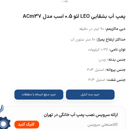
پمپ آب بشقابی LEO لئو 0.5 اسب مدل ACm37
دبی ماکزیمم:
90 لیتر در دقیقه
حداکثر ارتفاع پمپاژ:
20 متر ستون آب
توان نامی:
0.37 کیلووات
جنس بدنه:
چدن
جنس پروانه:
استیل 304
جنس شفت:
استیل 304
خرید ست کنترل
خرید منبع انبساط با متعلقات