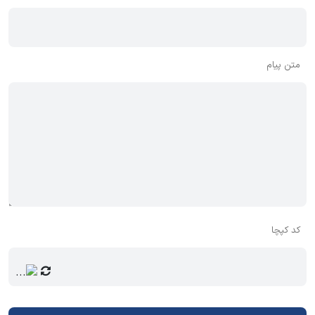
متن پیام
کد کپچا