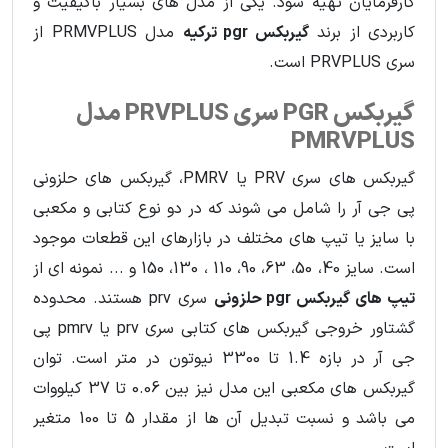
کارفرمایان تهیه شود. یکی از مدل های بسیار باکیفیت و
کاربردی از برند
گیربکس pgr ترکیه
مدل PRMVPLUS از
سری PRVPLUS است.
گیربکس PGR سری PRVPLUS مدل
PMRVPLUS
گیربکس های سری PRV یا PMRV، گیربکس های حلزونی
پی جی آر را شامل می شوند که در دو نوع کتابی و مکعبی
با سایز یا تیپ های مختلف در بازارهای این قطعات موجود
است. سایز 40، 50، 63، 90، 110 ، 130، 150 و ... نمونه ای از
تیپ های گیربکس pgr حلزونی
سری prv هستند. محدوده
گشتاور خروجی گیربکس های کتابی سری prv یا pmrv پی
جی آر در بازه 1.4 تا 3300 نیوتون در متر است. توان
گیربکس های مکعبی این مدل نیز بین 0.06 تا 37 کیلووات
می باشد و نسبت تبدیل آن ها از مقدار 5 تا 100 متغیر