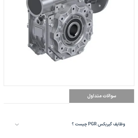
سوالات متداول
وظایف گیربکس PGR چیست ؟
در خودروها و ماشین آلات مکانیکی، لازم است تا گشتاوری که از طریق