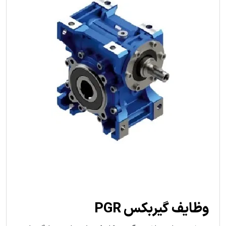
وظایف گیربکس PGR