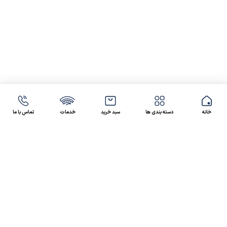
خانه
دسته بندی ها
سبد خرید
خدمات
تماس با ما
47 46 021-9100
4300 30 021-91