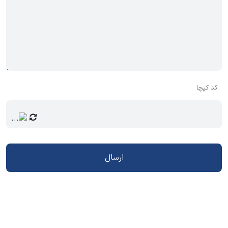
کد کپچا
ارسال