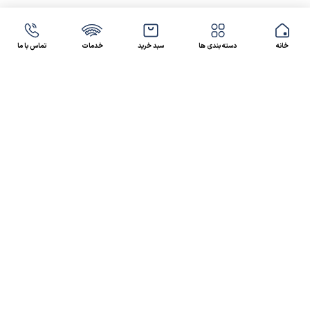
خانه
دسته بندی ها
سبد خرید
خدمات
تماس با ما
47 46 021-9100
4300 30 021-91
رسالت کالاصنعتی
کالاصنعتی یکی از شرکت‌های تامین کننده انواع کالای
صنعتی در ایران بوده که توانسته در طول سال‌های فعالیت
ارسال سریع پیشنهاد مالی و فنی،
خود، خدماتی نظیر،
مشاوره و خدمات پس از فروش
پیگیرانه را ارائه داده و