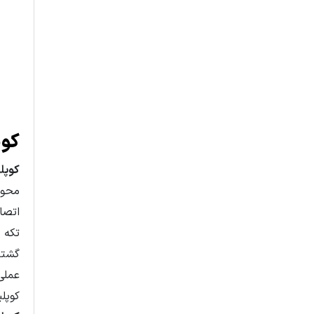
کوپ
کوپل
محور
اتصا
تکه 
گشتاو
عملی
کوپلی