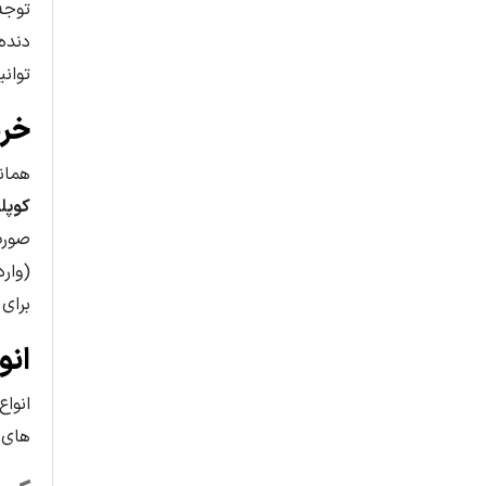
توجه
دنده
توان
خری
همان
کوپل
صورت
(وار
برای 
انو
انواع
های 