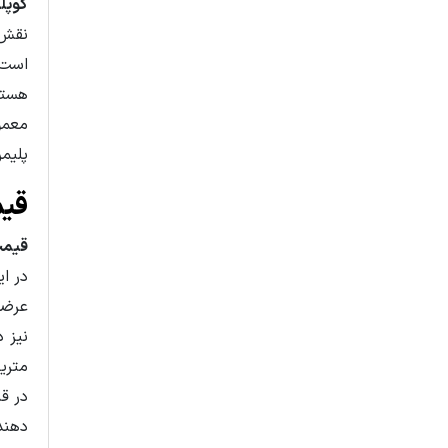
کوپلی
نقش 
هستن
معمول
پلیمر
قیم
قیمت
در ا
عرضه
نیز 
متری
در ق
دهند