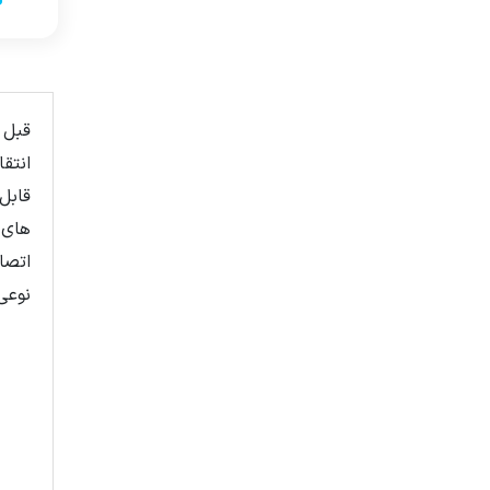
ت
قبل 
انتق
قابل
های ا
اتصا
نوعی 