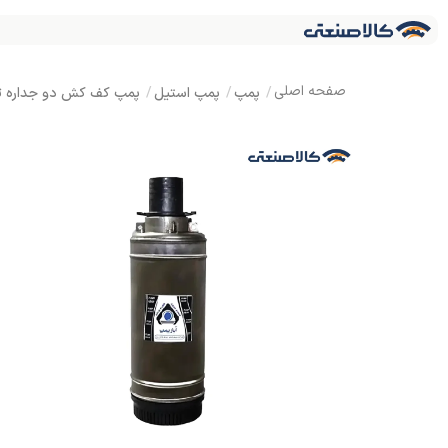
پمپ
پمپ استیل
پمپ کف کش دو جداره تمام استیل 3 اینچ 14 