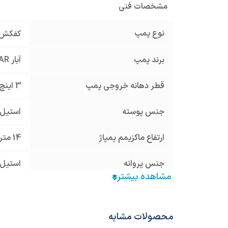
مشخصات فنی
نوع پمپ
کفکش
برند پمپ
آبار ABAR
قطر دهانه خروجی پمپ
3 اینچ
جنس پوسته
استیل 304 inless Steel AISI
ارتفاع ماکزیمم پمپاژ
14 متر
جنس پروانه
استیل 304 inless Steel AISI
منبع انرژی
برق تک
سایر مشخصات
ماکزیمم دبی: 0
محصولات مشابه