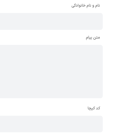
نام و نام خانوادگی
متن پیام
کد کپچا