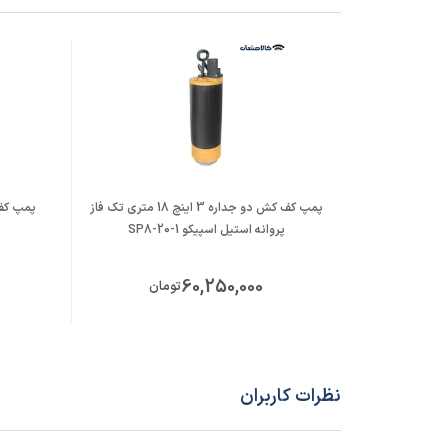
پمپ کف کش دو جداره 3 اینچ 18 متری تک فاز
پروانه استیل اسپیکو SP8-20-1
پ
60,250,000
تومان
نظرات کاربران