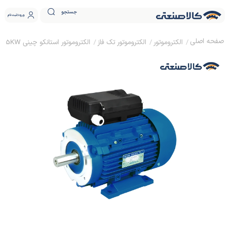
جستجو
ورود
ثبت نام
الکتروموتور
الکتروموتور تک فاز
الکتروموتور استانکو چینی 0.55KW تکفاز 3000 دور