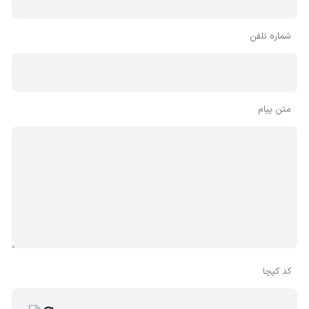
شماره تلفن
متن پیام
کد کپچا