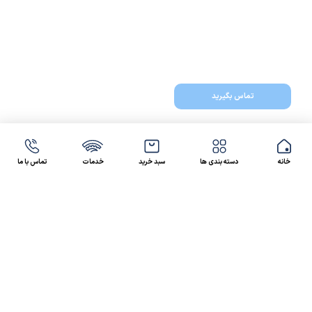
تماس بگیرید
خانه
دسته بندی ها
سبد خرید
خدمات
تماس با ما
47 46 021-9100
4300 30 021-91