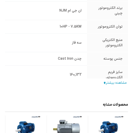
برند الکتروموتور
ان جی ام NJM
چینی
توان الکتروموتور
10HP - 7.5KW
منبع الکتریکی
سه فاز
الکتروموتور
جنس پوسته
چدن Cast Iron
سایز فریم
160
,
132
الکتروموتور
وزن محموله (گرم)
52000
محصولات مشابه