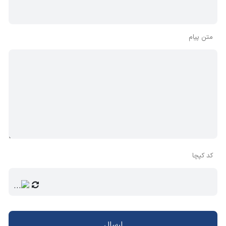
متن پیام
کد کپچا
ارسال