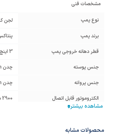
مشخصات فنی
نوع پمپ
لجن ک
برند پمپ
پنتاکس TAX
قطر دهانه خروجی پمپ
3 اینچ
جنس پوسته
چدن Cast Iron
جنس پروانه
چدن Cast Iron
الکتروموتور قابل اتصال
2900 دور
وزن محموله (گرم)
94000
محصولات مشابه