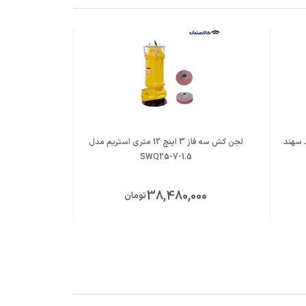
نوید سهند
لجن کش سه فاز 3 اینچ 12 متری استریم مدل
SWQ25-7-1.5
38,480,000
تومان