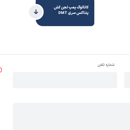
کاتالوگ پمپ لجن کش
پنتاکس سری DMT
شماره تلفن