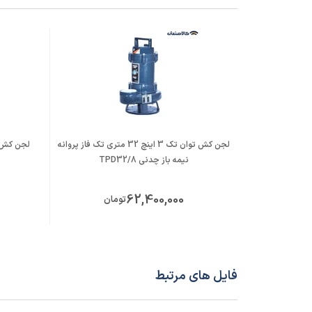
لجن کش توان تک 3 اینچ 32 متری تک فاز پروانه
نیمه باز چدنی TPD32/8
62,400,000
تومان
فایل های مرتبط