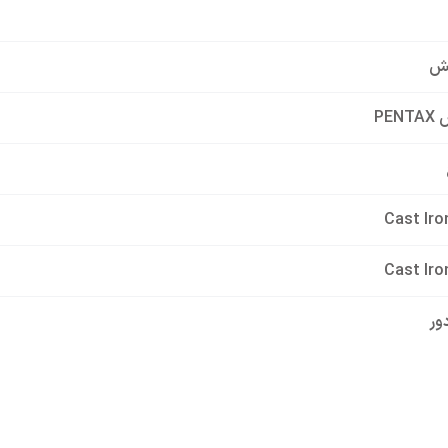
ش
PEN