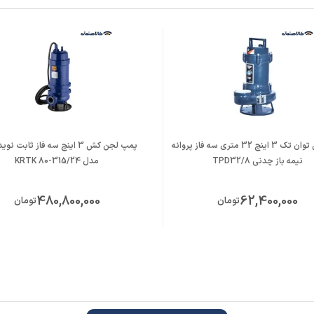
لجن کش توان تک 3 اینچ 32 متری سه فاز پروانه
پمپ لجن کش 3 اینچ سه فاز ثابت 
نیمه باز چدنی TPD32/8
مدل KRTK 80-315/24
480,800,000
62,400,000
تومان
تومان